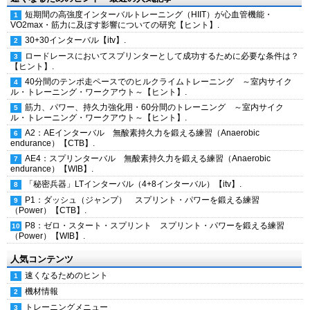
短期間の高強度インターバルトレーニング（HIIT）が心血管機能・
VO2max・筋力に及ぼす影響についての研究【ヒント】.
30+30インターバル【itv】.
ロードレースにおいてスプリンターとして成功するために必要な条件は？
【ヒント】.
40分間のテンポ走ペースでのヒルクライムトレーニング ～室内サイク
ル・トレーニング・ワークアウト～【ヒント】.
筋力、パワー、持久力強化用・60分間のトレーニング ～室内サイク
ル・トレーニング・ワークアウト～【ヒント】.
A2：AEインターバル 無酸素持久力を鍛える練習（Anaerobic
endurance）【CTB】.
AE4：スプリンターバル 無酸素持久力を鍛える練習（Anaerobic
endurance）【WIB】.
「秘密兵器」LTインターバル（4+8インターバル）【itv】.
P1：ダッシュ（ジャンプ） スプリント・パワーを鍛える練習
（Power）【CTB】.
P8：ゼロ・スタート・スプリント スプリント・パワーを鍛える練習
（Power）【WIB】.
人気コンテンツ
速くなるためのヒント
機材情報
トレーニングメニュー