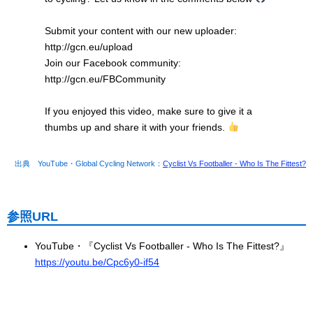
Submit your content with our new uploader:
http://gcn.eu/upload
Join our Facebook community:
http://gcn.eu/FBCommunity
If you enjoyed this video, make sure to give it a
thumbs up and share it with your friends.
出典 YouTube・Global Cycling Network：
Cyclist Vs Footballer - Who Is The Fittest?
参照URL
YouTube・『Cyclist Vs Footballer - Who Is The Fittest?』
https://youtu.be/Cpc6y0-if54