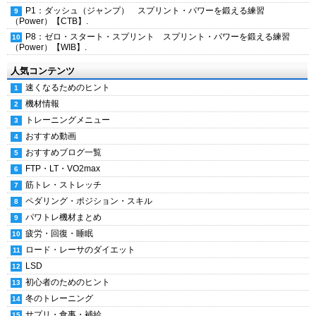
P1：ダッシュ（ジャンプ） スプリント・パワーを鍛える練習
（Power）【CTB】.
P8：ゼロ・スタート・スプリント スプリント・パワーを鍛える練習
（Power）【WIB】.
人気コンテンツ
速くなるためのヒント
機材情報
トレーニングメニュー
おすすめ動画
おすすめブログ一覧
FTP・LT・VO2max
筋トレ・ストレッチ
ペダリング・ポジション・スキル
パワトレ機材まとめ
疲労・回復・睡眠
ロード・レーサのダイエット
LSD
初心者のためのヒント
冬のトレーニング
サプリ・食事・補給