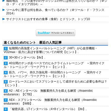
補給地点 ～プロ選手ののサコッシュの中には何が入っているのか？（＠ジ
ロ・デ・イタリア2014）～
ツール中に選手は何を飲み、食べているのか？（＠ツール・ド・フランス
2014）
サイクリストにおすすめの食事（食材）とドリンク、トップ10
速くなるためのヒント 最近の人気記事
短期間の高強度インターバルトレーニング（HIIT）が心血管機能・
VO2max・筋力に及ぼす影響についての研究【ヒント】.
30+30インターバル【itv】.
40分間のテンポ走ペースでのヒルクライムトレーニング ～室内サイク
ル・トレーニング・ワークアウト～【ヒント】.
筋力、パワー、持久力強化用・60分間のトレーニング ～室内サイク
ル・トレーニング・ワークアウト～【ヒント】.
ロードレースにおいてスプリンターとして成功するために必要な条件は？
【ヒント】.
A2：AEインターバル 無酸素持久力を鍛える練習（Anaerobic
endurance）【CTB】.
AE4：スプリンターバル 無酸素持久力を鍛える練習（Anaerobic
endurance）【WIB】.
「秘密兵器」LTインターバル（4+8インターバル）【itv】.