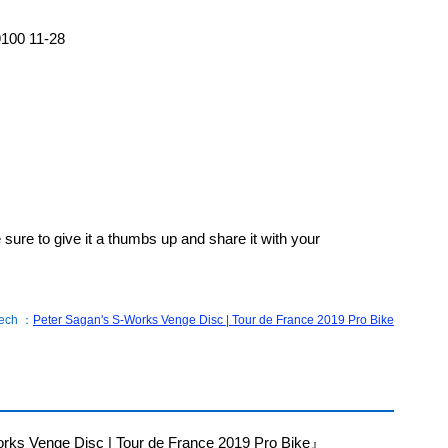
9100 11-28
 sure to give it a thumbs up and share it with your
ech ：
Peter Sagan's S-Works Venge Disc | Tour de France 2019 Pro Bike
s Venge Disc | Tour de France 2019 Pro Bike』