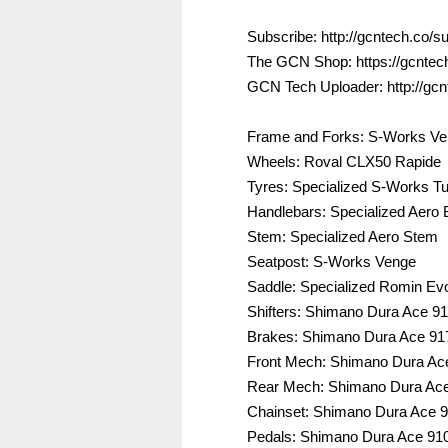
Subscribe: http://gcntech.co/s
The GCN Shop: https://gcntech
GCN Tech Uploader: http://gcn
Frame and Forks: S-Works V
Wheels: Roval CLX50 Rapide
Tyres: Specialized S-Works Tu
Handlebars: Specialized Aero 
Stem: Specialized Aero Stem
Seatpost: S-Works Venge
Saddle: Specialized Romin Ev
Shifters: Shimano Dura Ace 9
Brakes: Shimano Dura Ace 917
Front Mech: Shimano Dura Ac
Rear Mech: Shimano Dura Ace
Chainset: Shimano Dura Ace 
Pedals: Shimano Dura Ace 91