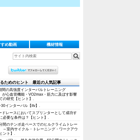
すすめ動画
機材情報
るためのヒント 最近の人気記事
期間の高強度インターバルトレーニング
IT）が心血管機能・VO2max・筋力に及ぼす影響
ての研究【ヒント】.
+30インターバル【itv】.
ードレースにおいてスプリンターとして成功す
に必要な条件は？【ヒント】.
0分間のテンポ走ペースでのヒルクライムトレー
 ～室内サイクル・トレーニング・ワークアウ
ヒント】.