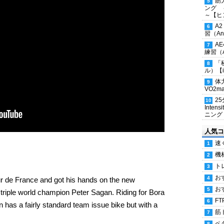
筋
ング 
～【ヒ
A
習（Ana
A
練習（An
「
ル）【i
体
VO2
2
Inten
ニング
人気コ
速
機
ト
お
ur de France and got his hands on the new
お
triple world champion Peter Sagan. Riding for Bora
FT
 has a fairly standard team issue bike but with a
筋
ペ