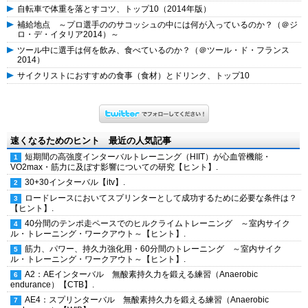
自転車で体重を落とすコツ、トップ10（2014年版）
補給地点 ～プロ選手ののサコッシュの中には何が入っているのか？（＠ジ
ロ・デ・イタリア2014）～
ツール中に選手は何を飲み、食べているのか？（＠ツール・ド・フランス
2014）
サイクリストにおすすめの食事（食材）とドリンク、トップ10
速くなるためのヒント 最近の人気記事
短期間の高強度インターバルトレーニング（HIIT）が心血管機能・
VO2max・筋力に及ぼす影響についての研究【ヒント】.
30+30インターバル【itv】.
ロードレースにおいてスプリンターとして成功するために必要な条件は？
【ヒント】.
40分間のテンポ走ペースでのヒルクライムトレーニング ～室内サイク
ル・トレーニング・ワークアウト～【ヒント】.
筋力、パワー、持久力強化用・60分間のトレーニング ～室内サイク
ル・トレーニング・ワークアウト～【ヒント】.
A2：AEインターバル 無酸素持久力を鍛える練習（Anaerobic
endurance）【CTB】.
AE4：スプリンターバル 無酸素持久力を鍛える練習（Anaerobic