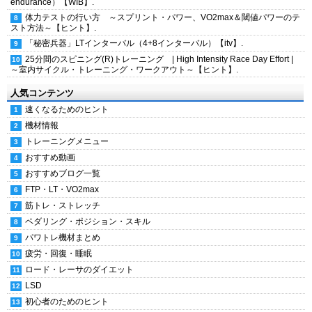
endurance）【WIB】.
体力テストの行い方 ～スプリント・パワー、VO2max＆閾値パワーのテ
スト方法～【ヒント】.
「秘密兵器」LTインターバル（4+8インターバル）【itv】.
25分間のスピニング(R)トレーニング | High Intensity Race Day Effort |
～室内サイクル・トレーニング・ワークアウト～【ヒント】.
人気コンテンツ
速くなるためのヒント
機材情報
トレーニングメニュー
おすすめ動画
おすすめブログ一覧
FTP・LT・VO2max
筋トレ・ストレッチ
ペダリング・ポジション・スキル
パワトレ機材まとめ
疲労・回復・睡眠
ロード・レーサのダイエット
LSD
初心者のためのヒント