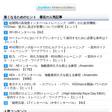
速くなるためのヒント 最近の人気記事
短期間の高強度インターバルトレーニング（HIIT）が心血管機能・
VO2max・筋力に及ぼす影響についての研究【ヒント】.
30+30インターバル【itv】.
ロードレースにおいてスプリンターとして成功するために必要な条件は？
【ヒント】.
40分間のテンポ走ペースでのヒルクライムトレーニング ～室内サイク
ル・トレーニング・ワークアウト～【ヒント】.
筋力、パワー、持久力強化用・60分間のトレーニング ～室内サイク
ル・トレーニング・ワークアウト～【ヒント】.
A2：AEインターバル 無酸素持久力を鍛える練習（Anaerobic
endurance）【CTB】.
AE4：スプリンターバル 無酸素持久力を鍛える練習（Anaerobic
endurance）【WIB】.
体力テストの行い方 ～スプリント・パワー、VO2max＆閾値パワーのテ
スト方法～【ヒント】.
25分間のスピニング(R)トレーニング | High Intensity Race Day Effort |
～室内サイクル・トレーニング・ワークアウト～【ヒント】.
「秘密兵器」LTインターバル（4+8インターバル）【itv】.
人気コンテンツ