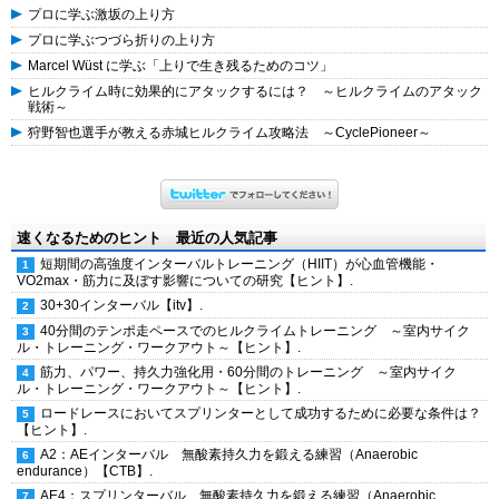
プロに学ぶ激坂の上り方
プロに学ぶつづら折りの上り方
Marcel Wüst に学ぶ「上りで生き残るためのコツ」
ヒルクライム時に効果的にアタックするには？ ～ヒルクライムのアタック
戦術～
狩野智也選手が教える赤城ヒルクライム攻略法 ～CyclePioneer～
速くなるためのヒント 最近の人気記事
短期間の高強度インターバルトレーニング（HIIT）が心血管機能・
VO2max・筋力に及ぼす影響についての研究【ヒント】.
30+30インターバル【itv】.
40分間のテンポ走ペースでのヒルクライムトレーニング ～室内サイク
ル・トレーニング・ワークアウト～【ヒント】.
筋力、パワー、持久力強化用・60分間のトレーニング ～室内サイク
ル・トレーニング・ワークアウト～【ヒント】.
ロードレースにおいてスプリンターとして成功するために必要な条件は？
【ヒント】.
A2：AEインターバル 無酸素持久力を鍛える練習（Anaerobic
endurance）【CTB】.
AE4：スプリンターバル 無酸素持久力を鍛える練習（Anaerobic