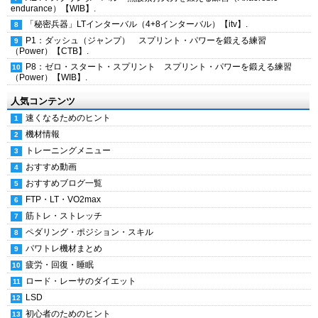
endurance）【WIB】.
「秘密兵器」LTインターバル（4+8インターバル）【itv】.
P1：ダッシュ（ジャンプ） スプリント・パワーを鍛える練習
（Power）【CTB】.
P8：ゼロ・スタート・スプリント スプリント・パワーを鍛える練習
（Power）【WIB】.
人気コンテンツ
速くなるためのヒント
機材情報
トレーニングメニュー
おすすめ動画
おすすめブログ一覧
FTP・LT・VO2max
筋トレ・ストレッチ
ペダリング・ポジション・スキル
パワトレ機材まとめ
疲労・回復・睡眠
ロード・レーサのダイエット
LSD
初心者のためのヒント