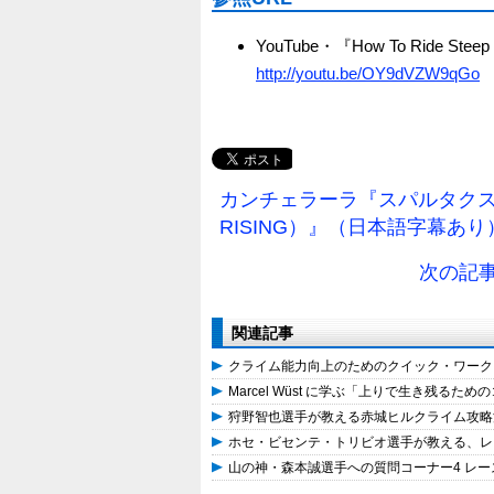
YouTube・『How To Ride Steep C
http://youtu.be/OY9dVZW9qGo
カンチェラーラ『スパルタクスの
RISING）』（日本語字幕あり
次の記事→
関連記事
クライム能力向上のためのクイック・ワーク
Marcel Wüst に学ぶ「上りで生き残るため
狩野智也選手が教える赤城ヒルクライム攻略法 ～
ホセ・ビセンテ・トリビオ選手が教える、レース前
山の神・森本誠選手への質問コーナー4 レ