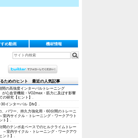
すすめ動画
機材情報
るためのヒント 最近の人気記事
期間の高強度インターバルトレーニング
IT）が心血管機能・VO2max・筋力に及ぼす影響
ての研究【ヒント】.
+30インターバル【itv】.
力、パワー、持久力強化用・60分間のトレーニ
～室内サイクル・トレーニング・ワークアウト
ント】.
0分間のテンポ走ペースでのヒルクライムトレー
 ～室内サイクル・トレーニング・ワークアウ
ヒント】.