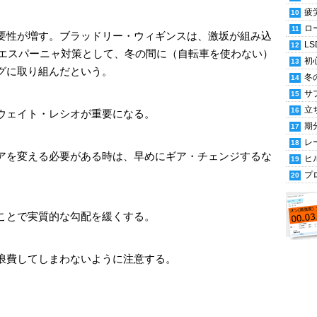
疲
ロ
要性が増す。ブラッドリー・ウィギンスは、激坂が組み込
LS
・エスパーニャ対策として、冬の間に（自転車を使わない）
初
グに取り組んだという。
冬
サ
立
ウェイト・レシオが重要になる。
期
レ
アを変える必要がある時は、早めにギア・チェンジするな
ヒ
プ
ことで実質的な勾配を緩くする。
浪費してしまわないように注意する。