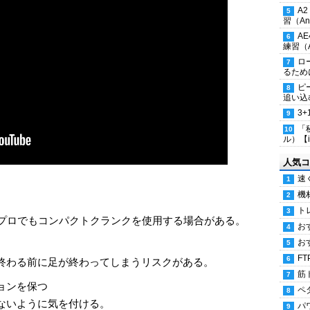
A
習（Ana
A
練習（An
ロ
るため
ピ
追い込
3
「
ル）【i
人気コ
速
機
ト
、プロでもコンパクトクランクを使用する場合がある。
お
お
FT
終わる前に足が終わってしまうリスクがある。
筋
ョンを保つ
ペ
ないように気を付ける。
パ