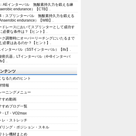
2：AEインターバル 無酸素持久力を鍛える練
erobic endurance）【CTB】.
E4：スプリンターバル 無酸素持久力を鍛える
aerobic endurance）【WIB】.
ードレースにおいてスプリンターとして成功す
に必要な条件は？【ヒント】.
ーク調整時にオーバーリーチングにいたるまで
む必要はあるのか？【ヒント】.
+1インターバル（SSTインターバル）【itv】.
秘密兵器」LTインターバル（4+8インターバ
tv】.
ンテンツ
くなるためのヒント
材情報
レーニングメニュー
すすめ動画
すすめブログ一覧
P・LT・VO2max
トレ・ストレッチ
ダリング・ポジション・スキル
ワトレ機材まとめ