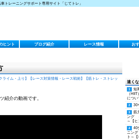
転車トレーニングサポート専用サイト「じてトレ」
のヒント
ブログ紹介
レース情報
お
方
クライム・上り】
【レース対策情報・レース戦術】
【筋トレ・ストレッ
速くな
短
（HI
ツ紹介の動画です。
につい
30
筋
ング 
～【ヒ
4
ニング
ト～【