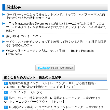
ー
関連記事
ロードレーサーにとって好ましいトレンド、トップ5 ～パフォーマンス向
上に役立つ人気の機材やサービス～
「The Maratona dles Dolomites」に向けたトレーニングにおける７つのコ
ツ ～ヒルクライムが多数組み込まれたサイクリングイベントへの準備のた
めに～
蒸し暑い日のライドのコツ
サイクリストのためのメンタル面を改善して速くなる方法 ～心理的な限界
を打ち破るために～
WKO4を使ったコーチング方法、テスト手順 ～Testing Protocols
Explained～
速くなるためのヒント 最近の人気記事
短期間の高強度インターバルトレーニング（HIIT）が心血管機能・
VO2max・筋力に及ぼす影響についての研究【ヒント】.
30+30インターバル【itv】.
筋力、パワー、持久力強化用・60分間のトレーニング ～室内サイク
ル・トレーニング・ワークアウト～【ヒント】.
40分間のテンポ走ペースでのヒルクライムトレーニング ～室内サイク