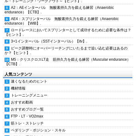
ル・トレーニング・ワークアウト～【ヒント】.
A2：AEインターバル 無酸素持久力を鍛える練習（Anaerobic
endurance）【CTB】.
AE4：スプリンターバル 無酸素持久力を鍛える練習（Anaerobic
endurance）【WIB】.
ロードレースにおいてスプリンターとして成功するために必要な条件は？
【ヒント】.
3+1インターバル（SSTインターバル）【itv】.
ピーク調整時にオーバーリーチングにいたるまで追い込む必要はあるの
か？【ヒント】.
M5：クリスクロスLT走 筋持久力を鍛える練習（Muscular endurance）
【CTB】.
人気コンテンツ
速くなるためのヒント
機材情報
トレーニングメニュー
おすすめ動画
おすすめブログ一覧
FTP・LT・VO2max
筋トレ・ストレッチ
ペダリング・ポジション・スキル