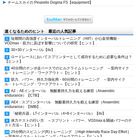
チームスカイの Pinarello Dogma FS【equipment】
速くなるためのヒント 最近の人気記事
短期間の高強度インターバルトレーニング（HIIT）が心血管機能・
VO2max・筋力に及ぼす影響についての研究【ヒント】.
30+30インターバル【itv】.
ロードレースにおいてスプリンターとして成功するために必要な条件は？
【ヒント】.
40分間のテンポ走ペースでのヒルクライムトレーニング ～室内サイク
ル・トレーニング・ワークアウト～【ヒント】.
筋力、パワー、持久力強化用・60分間のトレーニング ～室内サイク
ル・トレーニング・ワークアウト～【ヒント】.
A2：AEインターバル 無酸素持久力を鍛える練習（Anaerobic
endurance）【CTB】.
AE4：スプリンターバル 無酸素持久力を鍛える練習（Anaerobic
endurance）【WIB】.
「秘密兵器」LTインターバル（4+8インターバル）【itv】.
体力テストの行い方 ～スプリント・パワー、VO2max＆閾値パワーのテ
スト方法～【ヒント】.
25分間のスピニング(R)トレーニング | High Intensity Race Day Effort |
～室内サイクル・トレーニング・ワークアウト～【ヒント】.