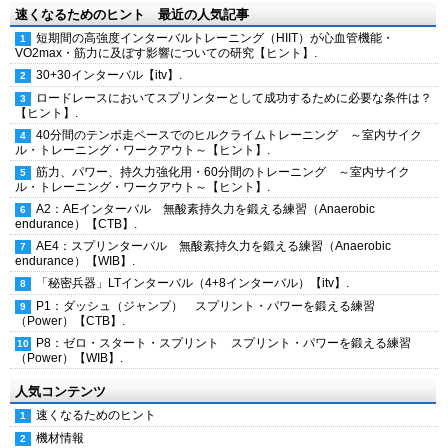
速くなるためのヒント 最近の人気記事
短期間の高強度インターバルトレーニング（HIIT）が心血管機能・
VO2max・筋力に及ぼす影響についての研究【ヒント】.
30+30インターバル【itv】.
ロードレースにおいてスプリンターとして成功するために必要な条件は？
【ヒント】.
40分間のテンポ走ペースでのヒルクライムトレーニング ～室内サイク
ル・トレーニング・ワークアウト～【ヒント】.
筋力、パワー、持久力強化用・60分間のトレーニング ～室内サイク
ル・トレーニング・ワークアウト～【ヒント】.
A2：AEインターバル 無酸素持久力を鍛える練習（Anaerobic
endurance）【CTB】.
AE4：スプリンターバル 無酸素持久力を鍛える練習（Anaerobic
endurance）【WIB】.
「秘密兵器」LTインターバル（4+8インターバル）【itv】.
P1：ダッシュ（ジャンプ） スプリント・パワーを鍛える練習
（Power）【CTB】.
P8：ゼロ・スタート・スプリント スプリント・パワーを鍛える練習
（Power）【WIB】.
人気コンテンツ
速くなるためのヒント
機材情報