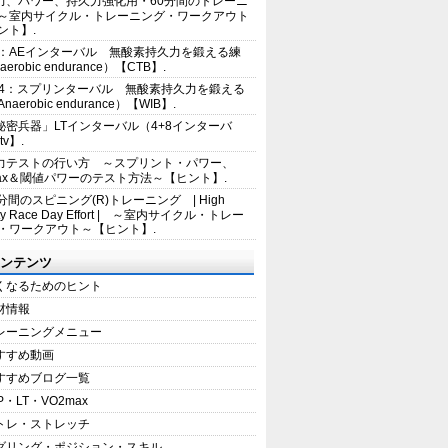
力、パワー、持久力強化用・60分間のトレーニ
～室内サイクル・トレーニング・ワークアウト
ント】.
2：AEインターバル 無酸素持久力を鍛える練
erobic endurance）【CTB】.
E4：スプリンターバル 無酸素持久力を鍛える
aerobic endurance）【WIB】.
秘密兵器」LTインターバル（4+8インターバ
tv】.
力テストの行い方 ～スプリント・パワー、
max＆閾値パワーのテスト方法～【ヒント】.
5分間のスピニング(R)トレーニング | High
sity Race Day Effort | ～室内サイクル・トレー
・ワークアウト～【ヒント】.
ンテンツ
くなるためのヒント
材情報
レーニングメニュー
すすめ動画
すすめブログ一覧
P・LT・VO2max
トレ・ストレッチ
ダリング・ポジション・スキル