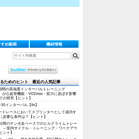
すすめ動画
機材情報
るためのヒント 最近の人気記事
期間の高強度インターバルトレーニング
IT）が心血管機能・VO2max・筋力に及ぼす影響
ての研究【ヒント】.
+30インターバル【itv】.
ードレースにおいてスプリンターとして成功す
に必要な条件は？【ヒント】.
0分間のテンポ走ペースでのヒルクライムトレー
 ～室内サイクル・トレーニング・ワークアウ
ヒント】.