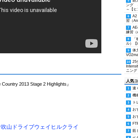
筋
ング 
～【ヒ
A
習（Ana
A
練習（An
「
ル）【i
体
VO2
2
Inten
ニング
人気コ
Country 2013 Stage 2 Highlights』
速
機
ト
お
お
FT
 伊吹山ドライブウェイヒルクライ
筋
ペ