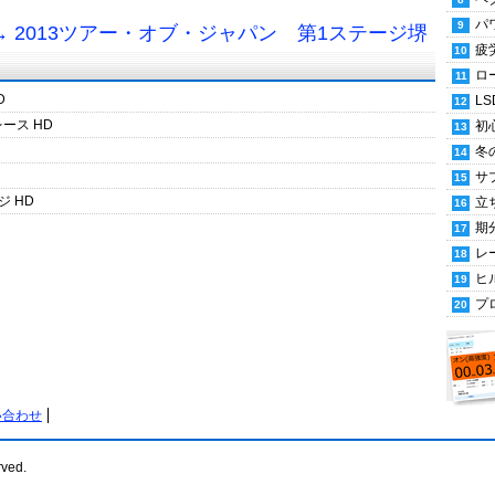
パ
 2013ツアー・オブ・ジャパン 第1ステージ堺
疲
ロ
D
LS
ース HD
初
冬
サ
 HD
立
期
レ
ヒ
プ
い合わせ
rved.