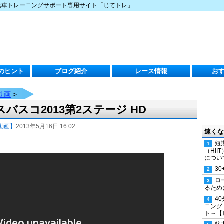
転車トレーニングサポート専用サイト「じてトレ」
のヒント
ブログ紹介
レース情報
お
動画
>
スコ2013第2ステージ HD
動画】
2013年5月16日 16:02
速くな
短
（HI
につい
30
ロ
るため
4
ニング
ト～【