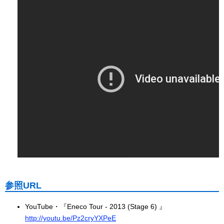
参照URL
YouTube・『Eneco Tour - 2013 (Stage 6) 』
http://youtu.be/Pz2cryYXPeE