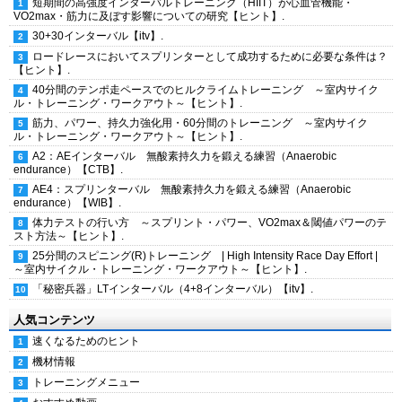
短期間の高強度インターバルトレーニング（HIIT）が心血管機能・
VO2max・筋力に及ぼす影響についての研究【ヒント】.
30+30インターバル【itv】.
ロードレースにおいてスプリンターとして成功するために必要な条件は？
【ヒント】.
40分間のテンポ走ペースでのヒルクライムトレーニング ～室内サイク
ル・トレーニング・ワークアウト～【ヒント】.
筋力、パワー、持久力強化用・60分間のトレーニング ～室内サイク
ル・トレーニング・ワークアウト～【ヒント】.
A2：AEインターバル 無酸素持久力を鍛える練習（Anaerobic
endurance）【CTB】.
AE4：スプリンターバル 無酸素持久力を鍛える練習（Anaerobic
endurance）【WIB】.
体力テストの行い方 ～スプリント・パワー、VO2max＆閾値パワーのテ
スト方法～【ヒント】.
25分間のスピニング(R)トレーニング | High Intensity Race Day Effort |
～室内サイクル・トレーニング・ワークアウト～【ヒント】.
「秘密兵器」LTインターバル（4+8インターバル）【itv】.
人気コンテンツ
速くなるためのヒント
機材情報
トレーニングメニュー