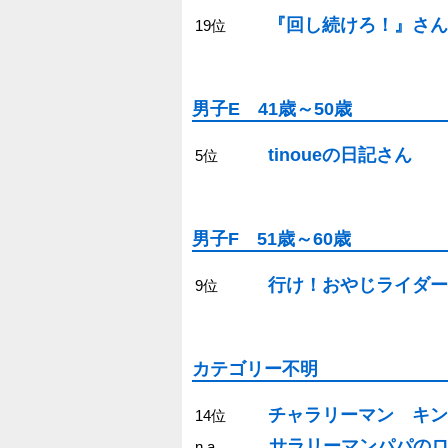
『回し続けろ！』さん
19位
男子E 41歳～50歳
tinoueの日記さん
5位
男子F 51歳～60歳
行け！おやじライダー
9位
カテゴリー不明
チャラリーマン キン
14位
サラリーマンパパの
n.a.