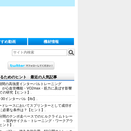
すすめ動画
機材情報
るためのヒント 最近の人気記事
期間の高強度インターバルトレーニング
IT）が心血管機能・VO2max・筋力に及ぼす影響
ての研究【ヒント】.
+30インターバル【itv】.
ードレースにおいてスプリンターとして成功す
に必要な条件は？【ヒント】.
0分間のテンポ走ペースでのヒルクライムトレー
 ～室内サイクル・トレーニング・ワークアウ
ヒント】.