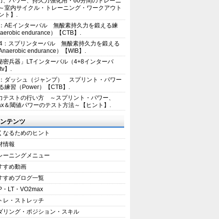
力、パワー、持久力強化用・60分間のトレーニ
～室内サイクル・トレーニング・ワークアウト
ント】.
2：AEインターバル 無酸素持久力を鍛える練
erobic endurance）【CTB】.
E4：スプリンターバル 無酸素持久力を鍛える
aerobic endurance）【WIB】.
秘密兵器」LTインターバル（4+8インターバ
tv】.
1：ダッシュ（ジャンプ） スプリント・パワー
練習（Power）【CTB】.
力テストの行い方 ～スプリント・パワー、
max＆閾値パワーのテスト方法～【ヒント】.
ンテンツ
くなるためのヒント
材情報
レーニングメニュー
すすめ動画
すすめブログ一覧
P・LT・VO2max
トレ・ストレッチ
ダリング・ポジション・スキル