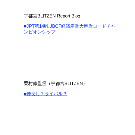
宇都宮BLITZEN Report Blog
■JPT第14戦 JBCF経済産業大臣旗ロードチャ
ンピオンシップ
栗村修監督（宇都宮BLITZEN）
■仲良し？ライバル？