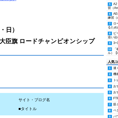
A
習（Ana
A
練習（An
ロ
るため
土・日）
ピ
追い込
産業大臣旗 ロードチャンピオンシップ
3
「
ル）【i
人気コ
速
機
ト
お
お
FT
サイト・ブログ名
筋
■タイトル
ペ
パ