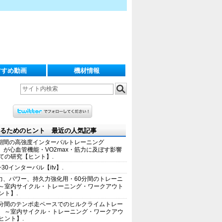
すすめ動画
機材情報
るためのヒント 最近の人気記事
期間の高強度インターバルトレーニング
IT）が心血管機能・VO2max・筋力に及ぼす影響
ての研究【ヒント】.
+30インターバル【itv】.
力、パワー、持久力強化用・60分間のトレーニ
～室内サイクル・トレーニング・ワークアウト
ント】.
0分間のテンポ走ペースでのヒルクライムトレー
 ～室内サイクル・トレーニング・ワークアウ
ヒント】.