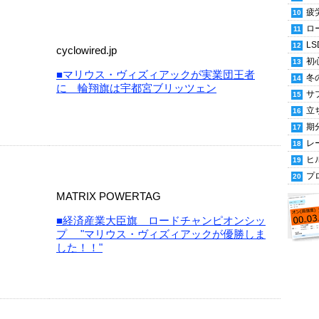
疲
ロ
LS
cyclowired.jp
初
■マリウス・ヴィズィアックが実業団王者
冬
に 輪翔旗は宇都宮ブリッツェン
サ
立
期
レ
ヒ
プ
MATRIX POWERTAG
■経済産業大臣旗 ロードチャンピオンシッ
プ "マリウス・ヴィズィアックが優勝しま
した！！"