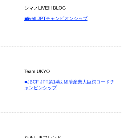
シマノLIVE!!! BLOG
■live!!!JPTチャンピオンシップ
Team UKYO
■JBCF JPT第14戦 経済産業大臣旗ロードチ
ャンピンシップ
なるしまフレンド