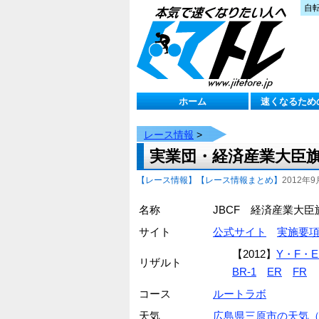
自
ホーム
速くなるため
レース情報
>
実業団・経済産業大臣
【レース情報】
【レース情報まとめ】
2012年9
名称
JBCF 経済産業大
サイト
公式サイト
実施要
【2012】
Y・F・E
リザルト
BR-1
ER
FR
コース
ルートラボ
天気
広島県三原市の天気（ten