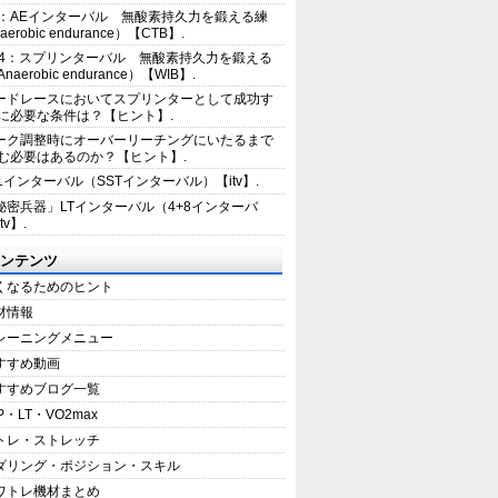
2：AEインターバル 無酸素持久力を鍛える練
erobic endurance）【CTB】.
E4：スプリンターバル 無酸素持久力を鍛える
aerobic endurance）【WIB】.
ードレースにおいてスプリンターとして成功す
に必要な条件は？【ヒント】.
ーク調整時にオーバーリーチングにいたるまで
む必要はあるのか？【ヒント】.
+1インターバル（SSTインターバル）【itv】.
秘密兵器」LTインターバル（4+8インターバ
tv】.
ンテンツ
くなるためのヒント
材情報
レーニングメニュー
すすめ動画
すすめブログ一覧
P・LT・VO2max
トレ・ストレッチ
ダリング・ポジション・スキル
ワトレ機材まとめ