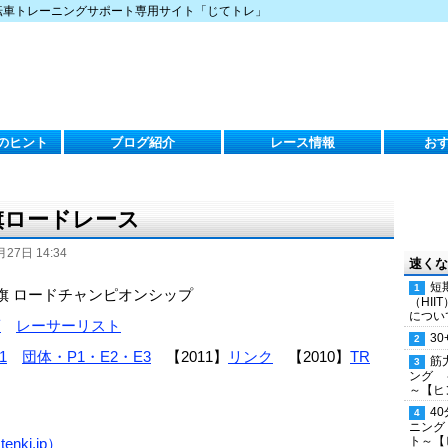
転車トレーニングサポート専用サイト「じてトレ」
のヒント
ブログ紹介
レース情報
お
旗ロードレース
月27日 14:34
速くな
短
臣旗 ロードチャンピオンシップ
（HI
につい
項
レーサーリスト
30
1
団体・P1・E2・E3
【2011】
リンク
【2010】
TR
筋
ング 
～【ヒ
4
ニング
ト～【
ki.jp）