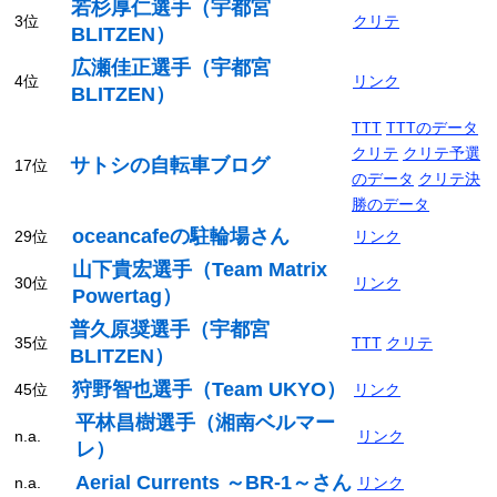
若杉厚仁選手（宇都宮
3位
クリテ
BLITZEN）
広瀬佳正選手（宇都宮
4位
リンク
BLITZEN）
TTT
TTTのデータ
クリテ
クリテ予選
サトシの自転車ブログ
17位
のデータ
クリテ決
勝のデータ
oceancafeの駐輪場さん
29位
リンク
山下貴宏選手（Team Matrix
30位
リンク
Powertag）
普久原奨選手（宇都宮
35位
TTT
クリテ
BLITZEN）
狩野智也選手（Team UKYO）
45位
リンク
平林昌樹選手（湘南ベルマー
n.a.
リンク
レ）
Aerial Currents ～BR-1～さん
n.a.
リンク