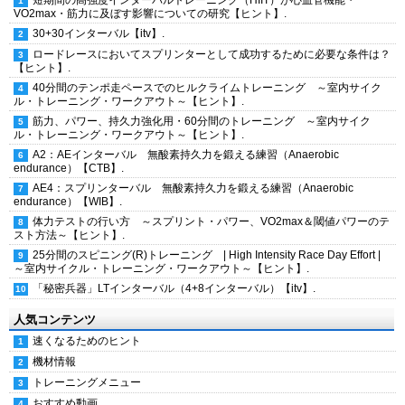
VO2max・筋力に及ぼす影響についての研究【ヒント】.
30+30インターバル【itv】.
ロードレースにおいてスプリンターとして成功するために必要な条件は？
【ヒント】.
40分間のテンポ走ペースでのヒルクライムトレーニング ～室内サイク
ル・トレーニング・ワークアウト～【ヒント】.
筋力、パワー、持久力強化用・60分間のトレーニング ～室内サイク
ル・トレーニング・ワークアウト～【ヒント】.
A2：AEインターバル 無酸素持久力を鍛える練習（Anaerobic
endurance）【CTB】.
AE4：スプリンターバル 無酸素持久力を鍛える練習（Anaerobic
endurance）【WIB】.
体力テストの行い方 ～スプリント・パワー、VO2max＆閾値パワーのテ
スト方法～【ヒント】.
25分間のスピニング(R)トレーニング | High Intensity Race Day Effort |
～室内サイクル・トレーニング・ワークアウト～【ヒント】.
「秘密兵器」LTインターバル（4+8インターバル）【itv】.
人気コンテンツ
速くなるためのヒント
機材情報
トレーニングメニュー
おすすめ動画