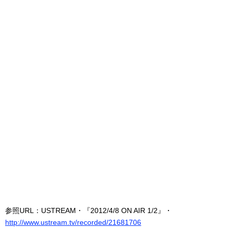
参照URL：USTREAM・『2012/4/8 ON AIR 1/2』・
http://www.ustream.tv/recorded/21681706