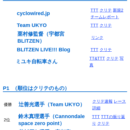
TTT
クリテ
新規2
cyclowired.jp
チームレポート
Team UKYO
TTT
クリテ
栗村修監督（宇都宮
リンク
BLITZEN）
BLITZEN LIVE!!! Blog
TTT
クリテ
TT&TTT
クリテ
写
ミユキ自転車さん
真
P1 （順位はクリテのもの）
クリテ速報
レース
辻善光選手（Team UKYO）
優勝
詳細
鈴木真理選手（Cannondale
TTT
TTTの振り返
2位
space zero point）
り
クリテ