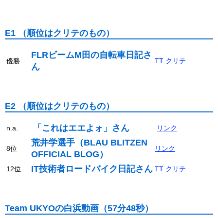
E1 （順位はクリテのもの）
FLRビームM田の自転車日記さ
優勝
TT
クリテ
ん
E2 （順位はクリテのもの）
「これはエエよォ」さん
n.a.
リンク
荒井学選手（BLAU BLITZEN
8位
リンク
OFFICIAL BLOG）
IT技術者ロードバイク日記さん
12位
TT
クリテ
Team UKYOの白浜動画（57分48秒）