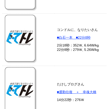
コンドルに、なりたいさん
■白石一本 ■22分8秒
2分18秒：352Ｗ, 6.64W/kg
22分8秒：279Ｗ, 5.26W/kg
たけしブログさん
■通勤往復 ＋ 幸魂大橋
14分22秒：276Ｗ