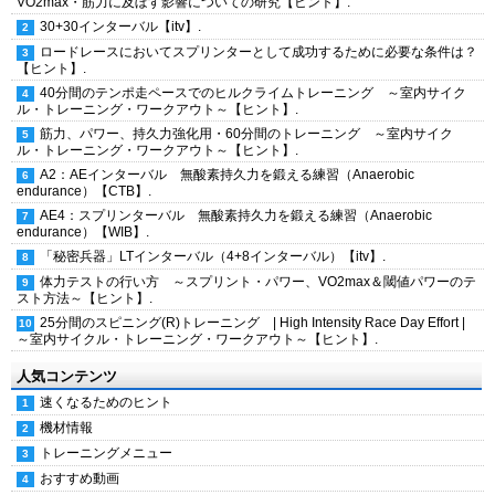
VO2max・筋力に及ぼす影響についての研究【ヒント】.
30+30インターバル【itv】.
ロードレースにおいてスプリンターとして成功するために必要な条件は？
【ヒント】.
40分間のテンポ走ペースでのヒルクライムトレーニング ～室内サイク
ル・トレーニング・ワークアウト～【ヒント】.
筋力、パワー、持久力強化用・60分間のトレーニング ～室内サイク
ル・トレーニング・ワークアウト～【ヒント】.
A2：AEインターバル 無酸素持久力を鍛える練習（Anaerobic
endurance）【CTB】.
AE4：スプリンターバル 無酸素持久力を鍛える練習（Anaerobic
endurance）【WIB】.
「秘密兵器」LTインターバル（4+8インターバル）【itv】.
体力テストの行い方 ～スプリント・パワー、VO2max＆閾値パワーのテ
スト方法～【ヒント】.
25分間のスピニング(R)トレーニング | High Intensity Race Day Effort |
～室内サイクル・トレーニング・ワークアウト～【ヒント】.
人気コンテンツ
速くなるためのヒント
機材情報
トレーニングメニュー
おすすめ動画