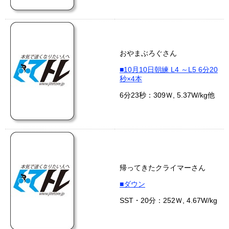
おやまぶろぐさん
■10月10日朝練 L4 ～L5 6分20
秒×4本
6分23秒：309Ｗ, 5.37W/kg他
帰ってきたクライマーさん
■ダウン
SST・20分：252Ｗ, 4.67W/kg