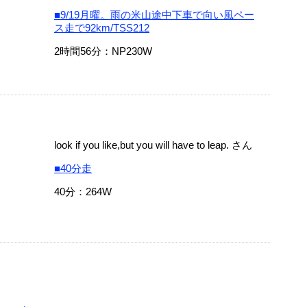
■9/19月曜。雨の米山途中下車で向い風ペー
ス走で92km/TSS212
2時間56分：NP230W
look if you like,but you will have to leap. さん
■40分走
40分：264W