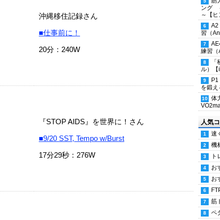
筋
ング 
～【ヒ
沖縄移住記録さん
A
■仕事前に！
習（Ana
A
20分：240W
練習（An
「
ル）【i
P
を鍛える
体
VO2
『STOP AIDS』を世界に！さん
人気コ
速
■9/20 SST, Tempo w/Burst
機
17分29秒：276W
ト
お
お
FT
筋
ペ