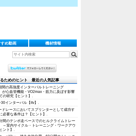
すすめ動画
機材情報
るためのヒント 最近の人気記事
期間の高強度インターバルトレーニング
IT）が心血管機能・VO2max・筋力に及ぼす影響
ての研究【ヒント】.
+30インターバル【itv】.
ードレースにおいてスプリンターとして成功す
に必要な条件は？【ヒント】.
0分間のテンポ走ペースでのヒルクライムトレー
 ～室内サイクル・トレーニング・ワークアウ
ヒント】.