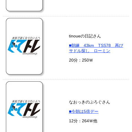
tinoueの日記さん
■朝練 43km TSS78 再び
サドル探し ローミン
20分：250Ｗ
なおっきのぶろぐさん
■今朝は5倍デー
12分：264Ｗ他