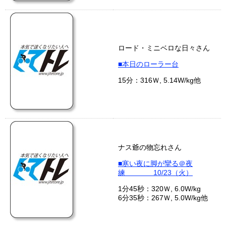
ロード・ミニベロな日々さん
■本日のローラー台
15分：316Ｗ, 5.14W/kg他
ナス爺の物忘れさん
■寒い夜に脚が攣る＠夜
練 10/23（火）
1分45秒：320Ｗ, 6.0W/kg
6分35秒：267Ｗ, 5.0W/kg他