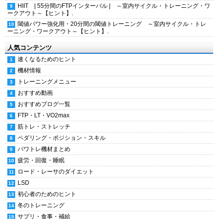
HIIT | 55分間のFTPインターバル | ～室内サイクル・トレーニング・ワ
ークアウト～【ヒント】.
閾値パワー強化用・20分間の閾値トレーニング ～室内サイクル・トレ
ーニング・ワークアウト～【ヒント】.
人気コンテンツ
速くなるためのヒント
機材情報
トレーニングメニュー
おすすめ動画
おすすめブログ一覧
FTP・LT・VO2max
筋トレ・ストレッチ
ペダリング・ポジション・スキル
パワトレ機材まとめ
疲労・回復・睡眠
ロード・レーサのダイエット
LSD
初心者のためのヒント
冬のトレーニング
サプリ・食事・補給