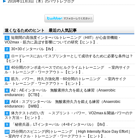
2016年11月3日（木）のパワトレブログ
速くなるためのヒント 最近の人気記事
短期間の高強度インターバルトレーニング（HIIT）が心血管機能・
VO2max・筋力に及ぼす影響についての研究【ヒント】.
30+30インターバル【itv】.
ロードレースにおいてスプリンターとして成功するために必要な条件は？
【ヒント】.
40分間のテンポ走ペースでのヒルクライムトレーニング ～室内サイク
ル・トレーニング・ワークアウト～【ヒント】.
筋力、パワー、持久力強化用・60分間のトレーニング ～室内サイク
ル・トレーニング・ワークアウト～【ヒント】.
A2：AEインターバル 無酸素持久力を鍛える練習（Anaerobic
endurance）【CTB】.
AE4：スプリンターバル 無酸素持久力を鍛える練習（Anaerobic
endurance）【WIB】.
体力テストの行い方 ～スプリント・パワー、VO2max＆閾値パワーのテ
スト方法～【ヒント】.
「秘密兵器」LTインターバル（4+8インターバル）【itv】.
25分間のスピニング(R)トレーニング | High Intensity Race Day Effort |
～室内サイクル・トレーニング・ワークアウト～【ヒント】.