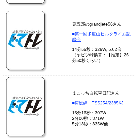
筧五郎のgrandjete56さん
■第一回多度山ヒルクライム記
録会
14分55秒：326W, 5.62倍
（ヤビツ峠換算：【推定】26
分50秒くらい）
まこっち自転車日記さん
■房総練 TSS254/2385KJ
16分16秒：307W
2分00秒：371W
5分18秒：335W他