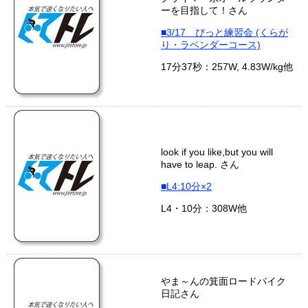
ーを目指して！さん
■3/17 ぴっと練習会 (くらが
り・ラベンダーコース)
17分37秒：257W, 4.83W/kg他
look if you like,but you will
have to leap. さん
■L4:10分×2
L4・10分：308W他
やま～んの箕面ロードバイク
日記さん