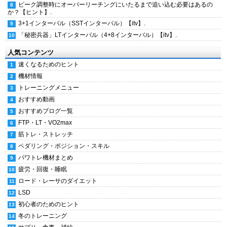
ピーク調整時にオーバーリーチングにいたるまで追い込む必要はあるの
か？【ヒント】.
3+1インターバル（SSTインターバル）【itv】.
「秘密兵器」LTインターバル（4+8インターバル）【itv】.
人気コンテンツ
速くなるためのヒント
機材情報
トレーニングメニュー
おすすめ動画
おすすめブログ一覧
FTP・LT・VO2max
筋トレ・ストレッチ
ペダリング・ポジション・スキル
パワトレ機材まとめ
疲労・回復・睡眠
ロード・レーサのダイエット
LSD
初心者のためのヒント
冬のトレーニング