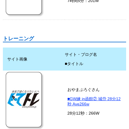
7時間5分：201W
トレーニング
サイト・ブログ名
サイト画像
■タイトル
おやまぶろぐさん
■GW練 in函館② 城岱 28分12
秒 Ave266w
28分12秒：266W