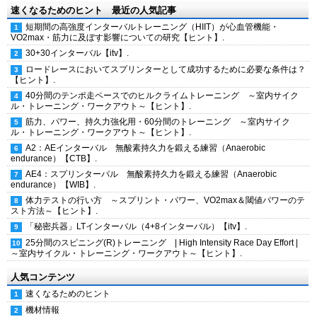
速くなるためのヒント 最近の人気記事
短期間の高強度インターバルトレーニング（HIIT）が心血管機能・
VO2max・筋力に及ぼす影響についての研究【ヒント】.
30+30インターバル【itv】.
ロードレースにおいてスプリンターとして成功するために必要な条件は？
【ヒント】.
40分間のテンポ走ペースでのヒルクライムトレーニング ～室内サイク
ル・トレーニング・ワークアウト～【ヒント】.
筋力、パワー、持久力強化用・60分間のトレーニング ～室内サイク
ル・トレーニング・ワークアウト～【ヒント】.
A2：AEインターバル 無酸素持久力を鍛える練習（Anaerobic
endurance）【CTB】.
AE4：スプリンターバル 無酸素持久力を鍛える練習（Anaerobic
endurance）【WIB】.
体力テストの行い方 ～スプリント・パワー、VO2max＆閾値パワーのテ
スト方法～【ヒント】.
「秘密兵器」LTインターバル（4+8インターバル）【itv】.
25分間のスピニング(R)トレーニング | High Intensity Race Day Effort |
～室内サイクル・トレーニング・ワークアウト～【ヒント】.
人気コンテンツ
速くなるためのヒント
機材情報