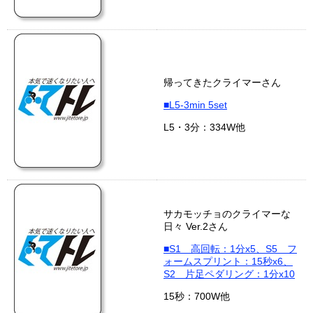
帰ってきたクライマーさん
■L5-3min 5set
L5・3分：334W他
サカモッチョのクライマーな
日々 Ver.2さん
■S1 高回転：1分x5、S5 フ
ォームスプリント：15秒x6、
S2 片足ペダリング：1分x10
15秒：700W他