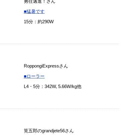
勇往邁進！さん
■猛暑です
15分：約290W
RoppongiExpressさん
■ローラー
L4・5分：342W, 5.66W/kg他
筧五郎のgrandjete56さん