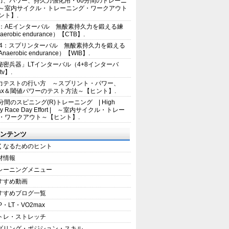
力、パワー、持久力強化用・60分間のトレーニ
～室内サイクル・トレーニング・ワークアウト
ント】.
2：AEインターバル 無酸素持久力を鍛える練
erobic endurance）【CTB】.
E4：スプリンターバル 無酸素持久力を鍛える
aerobic endurance）【WIB】.
秘密兵器」LTインターバル（4+8インターバ
tv】.
力テストの行い方 ～スプリント・パワー、
max＆閾値パワーのテスト方法～【ヒント】.
5分間のスピニング(R)トレーニング | High
sity Race Day Effort | ～室内サイクル・トレー
・ワークアウト～【ヒント】.
ンテンツ
くなるためのヒント
材情報
レーニングメニュー
すすめ動画
すすめブログ一覧
P・LT・VO2max
トレ・ストレッチ
ダリング・ポジション・スキル