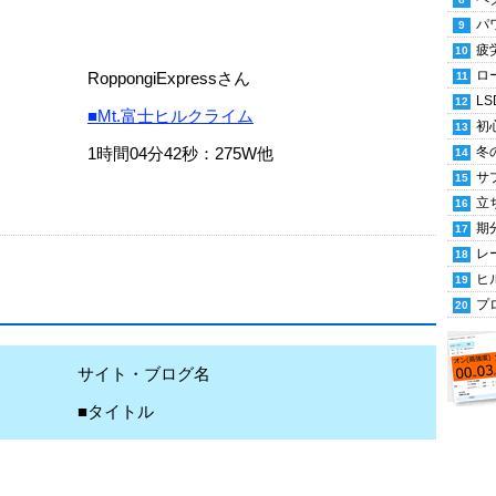
パ
疲
ロ
RoppongiExpressさん
LS
■Mt.富士ヒルクライム
初
1時間04分42秒：275W他
冬
サ
立
期
レ
ヒ
プ
サイト・ブログ名
■タイトル