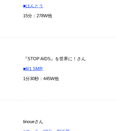
■はんとう
15分：278W他
『STOP AIDS』を世界に！さん
■6/1 SMR
1分30秒：445W他
tinoueさん