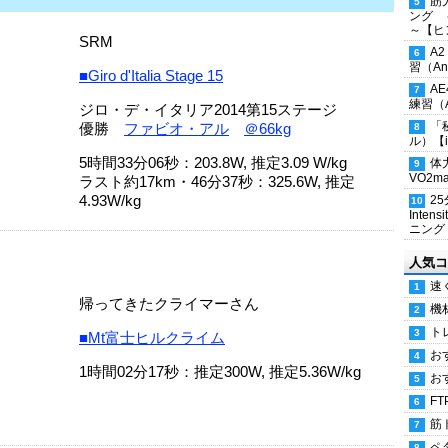
筋
ング 
～【ヒ
SRM
A
習（Ana
■Giro d'Italia Stage 15
A
練習（An
ジロ・デ・イタリア2014第15ステージ
「
優勝
ファビオ・アル
＠66kg
ル）【i
5時間33分06秒：203.8W, 推定3.09 W/kg
体
VO2
ラスト約17km・46分37秒：325.6W, 推定
4.93W/kg
2
Inten
ニング
人気コ
速
帰ってきたクライマーさん
機
ト
■Mt富士ヒルクライム
お
1時間02分17秒：推定300W, 推定5.36W/kg
お
FT
筋
ペ