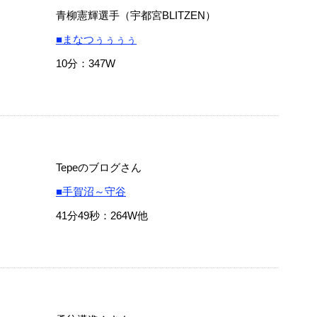
青柳憲輝選手（宇都宮BLITZEN）
■まなつぅぅぅぅ
10分：347W
Tepeのブログさん
■手賀沼～守谷
41分49秒：264W他