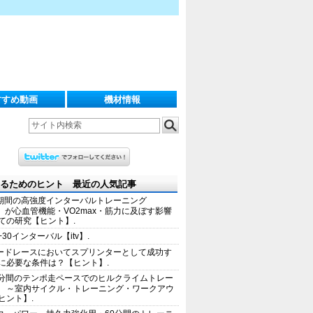
すすめ動画
機材情報
るためのヒント 最近の人気記事
期間の高強度インターバルトレーニング
IT）が心血管機能・VO2max・筋力に及ぼす影響
ての研究【ヒント】.
+30インターバル【itv】.
ードレースにおいてスプリンターとして成功す
に必要な条件は？【ヒント】.
0分間のテンポ走ペースでのヒルクライムトレー
 ～室内サイクル・トレーニング・ワークアウ
ヒント】.