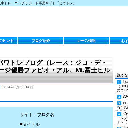
転車トレーニングサポート専用サイト「じてトレ」
のヒント
ブログ紹介
レース情報
お
）のパワトレブログ（レース：ジロ・デ・
テージ優勝ファビオ・アル、Mt.富士ヒル
速くな
短
（HI
】
2014年6月2日 14:00
につい
30
ロ
るため
4
サイト・ブログ名
ニング
ト～【
■タイトル