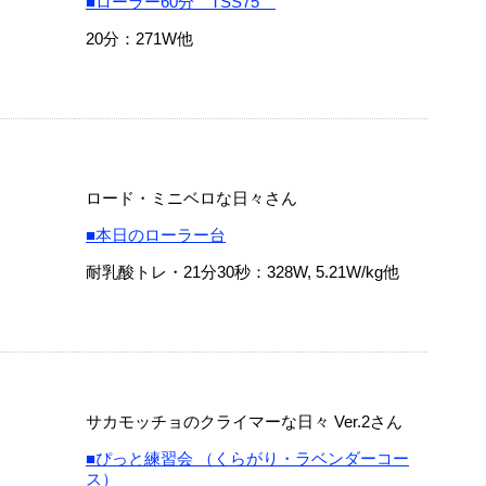
■ローラー60分 TSS75
20分：271W他
ロード・ミニベロな日々さん
■本日のローラー台
耐乳酸トレ・21分30秒：328W, 5.21W/kg他
サカモッチョのクライマーな日々 Ver.2さん
■ぴっと練習会 （くらがり・ラベンダーコー
ス）