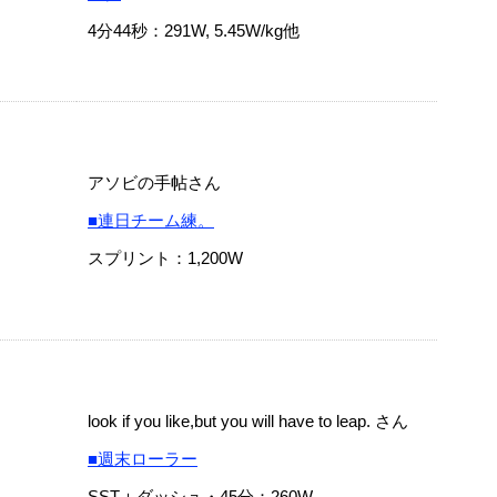
4分44秒：291W, 5.45W/kg他
アソビの手帖さん
■連日チーム練。
スプリント：1,200W
look if you like,but you will have to leap. さん
■週末ローラー
SST＋ダッシュ・45分：260W