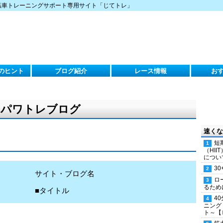
転車トレーニングサポート専用サイト「じてトレ」
のヒント
ブログ紹介
レース情報
お
）のパワトレブログ
速くな
短
（HI
につい
30
サイト・ブログ名
ロ
るため
■タイトル
4
ニング
ト～【