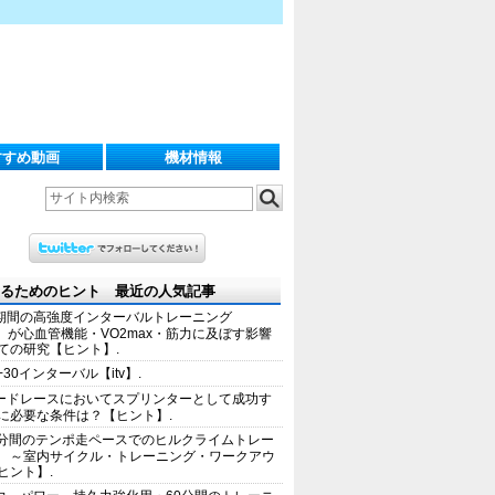
すすめ動画
機材情報
るためのヒント 最近の人気記事
期間の高強度インターバルトレーニング
IT）が心血管機能・VO2max・筋力に及ぼす影響
ての研究【ヒント】.
+30インターバル【itv】.
ードレースにおいてスプリンターとして成功す
に必要な条件は？【ヒント】.
0分間のテンポ走ペースでのヒルクライムトレー
 ～室内サイクル・トレーニング・ワークアウ
ヒント】.