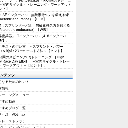
力、パワー、持久力強化用・60分間のトレーニ
～室内サイクル・トレーニング・ワークアウト
ント】.
2：AEインターバル 無酸素持久力を鍛える練
erobic endurance）【CTB】.
E4：スプリンターバル 無酸素持久力を鍛える
aerobic endurance）【WIB】.
秘密兵器」LTインターバル（4+8インターバ
tv】.
力テストの行い方 ～スプリント・パワー、
max＆閾値パワーのテスト方法～【ヒント】.
5分間のスピニング(R)トレーニング | High
sity Race Day Effort | ～室内サイクル・トレー
・ワークアウト～【ヒント】.
ンテンツ
くなるためのヒント
材情報
レーニングメニュー
すすめ動画
すすめブログ一覧
P・LT・VO2max
トレ・ストレッチ
ダリング・ポジション・スキル