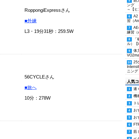
筋
ング 
～【ヒ
RoppongiExpressさん
A
■外練
習（Ana
A
L3・19分31秒：259.5W
練習（An
「
ル）【i
体
VO2
2
Inten
ニング
56CYCLEさん
人気コ
■旅へ
速
機
10分：278W
ト
お
お
FT
筋
ペ