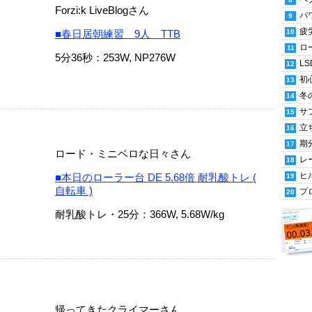
Forzi:k LiveBlogさん
パ
疲
■春日居朝練習 9人 TTB
ロ
5分36秒：253W, NP276W
LS
初
冬
サ
立
期
ロード・ミニベロな日々さん
レ
ヒ
■本日のローラー台 DE 5.68倍 耐乳酸トレ (
自転車 )
プ
耐乳酸トレ・25分：366W, 5.68W/kg
帰ってきたクライマーさん