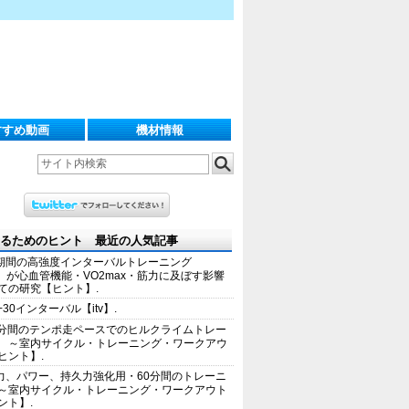
すすめ動画
機材情報
るためのヒント 最近の人気記事
期間の高強度インターバルトレーニング
IT）が心血管機能・VO2max・筋力に及ぼす影響
ての研究【ヒント】.
+30インターバル【itv】.
0分間のテンポ走ペースでのヒルクライムトレー
 ～室内サイクル・トレーニング・ワークアウ
ヒント】.
力、パワー、持久力強化用・60分間のトレーニ
～室内サイクル・トレーニング・ワークアウト
ント】.