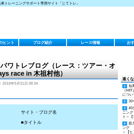
転車トレーニングサポート専用サイト「じてトレ」
のヒント
ブログ紹介
レース情報
お
火）のパワトレブログ（レース：ツアー・オ
s race in 木祖村他）
速くな
】
2016年5月31日 08:34
短
（HI
につい
30
4
サイト・ブログ名
ニング
ト～【
■タイトル
筋
ング 
～【ヒ