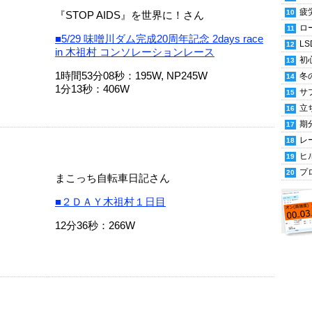
疲
『STOP AIDS』を世界に！さん
ロ
■5/29 味噌川ダム完成20周年記念 2days race
LS
in 木祖村 コンソレーションレース
初
1時間53分08秒：195W, NP245W
冬
1分13秒：406W
サ
立
期
レ
ヒ
プ
まこっち自転車日記さん
■２ＤＡＹ木祖村１日目
12分36秒：266W