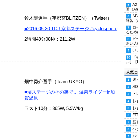
A
習（Ana
A
鈴木譲選手（宇都宮BLITZEN）（Twitter）
練習（An
ロ
■2016-05-30 TOJ 京都ステージ #cyclosphere
るため
2時間49分08秒：211.2W
ピ
追い込
3
「
ル）【i
人気コ
速
畑中勇介選手（Team UKYO）
機
■堺ステージのその裏で… 温泉ライダーin加
ト
賀温泉
お
ラスト10分：365W, 5.9W/kg
お
FT
筋
ペ
パ