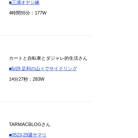
■三浦オヤジ練
4時間55分：177W
カートと自転車とダジャレ的生活さん
■5/29 足利の山々でサイクリング
14分27秒：283W
TARMACBLOGさん
■0523-29週サマリ