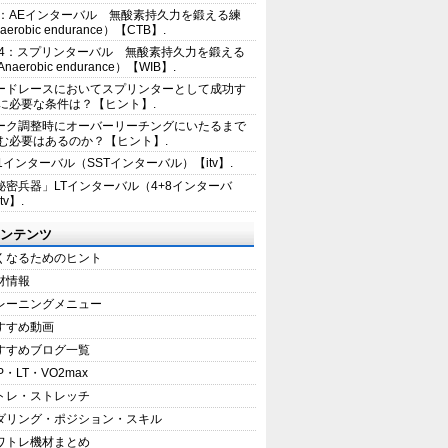
2：AEインターバル 無酸素持久力を鍛える練
erobic endurance）【CTB】.
E4：スプリンターバル 無酸素持久力を鍛える
aerobic endurance）【WIB】.
ードレースにおいてスプリンターとして成功す
に必要な条件は？【ヒント】.
ーク調整時にオーバーリーチングにいたるまで
む必要はあるのか？【ヒント】.
+1インターバル（SSTインターバル）【itv】.
秘密兵器」LTインターバル（4+8インターバ
tv】.
ンテンツ
くなるためのヒント
材情報
レーニングメニュー
すすめ動画
すすめブログ一覧
P・LT・VO2max
トレ・ストレッチ
ダリング・ポジション・スキル
ワトレ機材まとめ