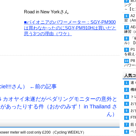
筋
ング 
～【ヒ
Road in New Yorkさん
A
習（Ana
■パイオニアのパワーメーター：SGY-PM900
A
は買わなかったのにSGY-PM910Hは買いだと
練習（An
思う3つの理由（ワケ）
「
ル）【i
P
を鍛える
P
パワー
人気コ
速
ciel!!!さん） ←前の記事
機
ト
/5 カオヤイ未遂だがペダリングモニターの意外と
お
あったりする件（おかのみず！ in Thailand さ
お
ん）
FT
筋
ペ
 power meter will cost only £200（Cycling WEEKLY）