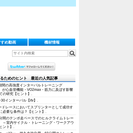
すすめ動画
機材情報
るためのヒント 最近の人気記事
期間の高強度インターバルトレーニング
IT）が心血管機能・VO2max・筋力に及ぼす影響
ての研究【ヒント】.
+30インターバル【itv】.
ードレースにおいてスプリンターとして成功す
に必要な条件は？【ヒント】.
0分間のテンポ走ペースでのヒルクライムトレー
 ～室内サイクル・トレーニング・ワークアウ
ヒント】.