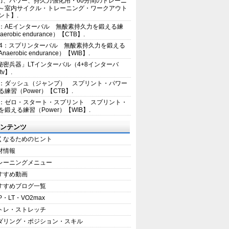
力、パワー、持久力強化用・60分間のトレーニ
～室内サイクル・トレーニング・ワークアウト
ント】.
2：AEインターバル 無酸素持久力を鍛える練
erobic endurance）【CTB】.
E4：スプリンターバル 無酸素持久力を鍛える
aerobic endurance）【WIB】.
秘密兵器」LTインターバル（4+8インターバ
tv】.
1：ダッシュ（ジャンプ） スプリント・パワー
練習（Power）【CTB】.
8：ゼロ・スタート・スプリント スプリント・
を鍛える練習（Power）【WIB】.
ンテンツ
くなるためのヒント
材情報
レーニングメニュー
すすめ動画
すすめブログ一覧
P・LT・VO2max
トレ・ストレッチ
ダリング・ポジション・スキル