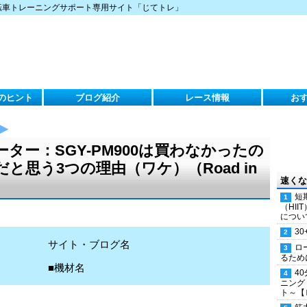
転車トレーニングサポート専用サイト「じてトレ」
のヒント
ブログ紹介
レース情報
お
ター：SGY-PM900は買わなかったの
いだと思う3つの理由（ワケ）（Road in
速くな
短
（HI
につい
30
サイト・ブログ名
ロ
るため
■機材名
4
ニング
ト～【