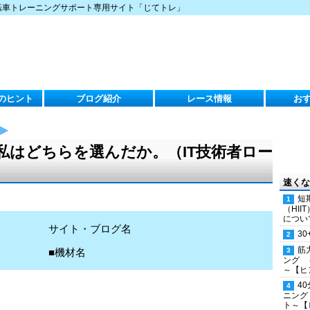
転車トレーニングサポート専用サイト「じてトレ」
のヒント
ブログ紹介
レース情報
お
私はどちらを選んだか。（IT技術者ロー
速くな
短
（HI
につい
サイト・ブログ名
30
筋
■機材名
ング 
～【ヒ
4
ニング
ト～【