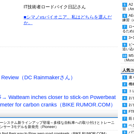
A
IT技術者ロードバイク日記さん
習（Ana
A
■シマノvsパイオニア、私はどちらを選んだ
練習（An
か。
ロ
るため
3
ピ
追い込
M
（Musc
人気コ
Depth Review（DC Rainmakerさん）
速
機
ト
atteam inches closer to stick-on Powerbeat
お
rmeter for carbon cranks（BIKE RUMOR.COM）
お
FT
筋
ーシステム新ラインアップ登場～多様な自転車への取り付けとトレーニ
ペ
ー 3モデルを新発売（Pioneer）
パ
ers find their way to Flow aero road cranksets（BIKE RUMOR.COM）