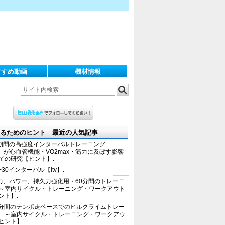
すすめ動画
機材情報
るためのヒント 最近の人気記事
期間の高強度インターバルトレーニング
IT）が心血管機能・VO2max・筋力に及ぼす影響
ての研究【ヒント】.
+30インターバル【itv】.
力、パワー、持久力強化用・60分間のトレーニ
～室内サイクル・トレーニング・ワークアウト
ント】.
0分間のテンポ走ペースでのヒルクライムトレー
 ～室内サイクル・トレーニング・ワークアウ
ヒント】.