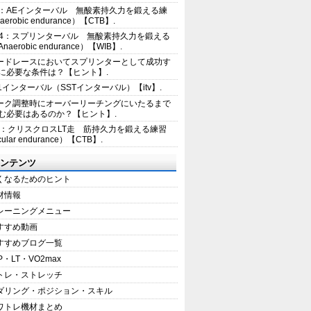
2：AEインターバル 無酸素持久力を鍛える練
erobic endurance）【CTB】.
E4：スプリンターバル 無酸素持久力を鍛える
aerobic endurance）【WIB】.
ードレースにおいてスプリンターとして成功す
に必要な条件は？【ヒント】.
+1インターバル（SSTインターバル）【itv】.
ーク調整時にオーバーリーチングにいたるまで
む必要はあるのか？【ヒント】.
5：クリスクロスLT走 筋持久力を鍛える練習
ular endurance）【CTB】.
ンテンツ
くなるためのヒント
材情報
レーニングメニュー
すすめ動画
すすめブログ一覧
P・LT・VO2max
トレ・ストレッチ
ダリング・ポジション・スキル
ワトレ機材まとめ