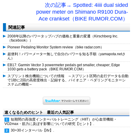
次の記事→ Spotted: 4iiii dual sided
power meter on Shimano R9100 Dura-
Ace crankset（BIKE RUMOR.COM）
関連記事
2008年以降のパワータップハブの価格と重量の変遷（Kirschberg Inc.
（facebook））
Pioneer Pedaling Monitor System review（bike radar.com）
超便利！パワーメーター無しで自分のパワーを知る手順（yamapota.netさ
ん）
EB17: Garmin Vector 3 powermeter pedals get smaller, cheaper; Edge
1030 gets a battery pack（BIKE RUMOR.COM）
スプリント検出機能についての情報 ～スプリント区間の走行データを自動
で1秒に2回の高密度検出・記録する、パイオニア・ペダリングモニターシ
ステムの機能～
速くなるためのヒント 最近の人気記事
短期間の高強度インターバルトレーニング（HIIT）が心血管機能・
VO2max・筋力に及ぼす影響についての研究【ヒント】.
30+30インターバル【itv】.