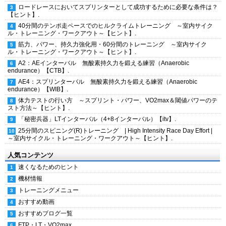
ロードレースにおいてスプリンターとして成功するために必要な条件は？
【ヒント】.
40分間のテンポ走ペースでのヒルクライムトレーニング ～室内サイク
ル・トレーニング・ワークアウト～【ヒント】.
筋力、パワー、持久力強化用・60分間のトレーニング ～室内サイク
ル・トレーニング・ワークアウト～【ヒント】.
A2：AEインターバル 無酸素持久力を鍛える練習（Anaerobic
endurance）【CTB】.
AE4：スプリンターバル 無酸素持久力を鍛える練習（Anaerobic
endurance）【WIB】.
体力テストの行い方 ～スプリント・パワー、VO2max＆閾値パワーのテ
スト方法～【ヒント】.
「秘密兵器」LTインターバル（4+8インターバル）【itv】.
25分間のスピニング(R)トレーニング | High Intensity Race Day Effort |
～室内サイクル・トレーニング・ワークアウト～【ヒント】.
人気コンテンツ
速くなるためのヒント
機材情報
トレーニングメニュー
おすすめ動画
おすすめブログ一覧
FTP・LT・VO2max