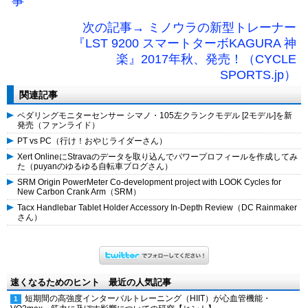
事
次の記事→ ミノウラの新型トレーナー
『LST 9200 スマートターボKAGURA 神
楽』2017年秋、発売！（CYCLE
SPORTS.jp）
関連記事
ペダリングモニターセンサー シマノ・105左クランクモデル [2モデル]を新
発売（ファンライド）
PT vs PC（行け！おやじライダーさん）
Xert OnlineにStravaのデータを取り込んでパワープロフィールを作成してみ
た（puyanのゆるゆる自転車ブログさん）
SRM Origin PowerMeter Co-development project with LOOK Cycles for
New Carbon Crank Arm（SRM）
Tacx Handlebar Tablet Holder Accessory In-Depth Review（DC Rainmaker
さん）
速くなるためのヒント 最近の人気記事
短期間の高強度インターバルトレーニング（HIIT）が心血管機能・