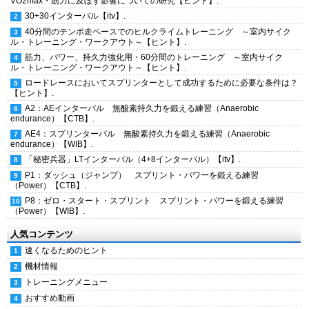
VO2max・筋力に及ぼす影響についての研究【ヒント】.
30+30インターバル【itv】.
40分間のテンポ走ペースでのヒルクライムトレーニング ～室内サイク
ル・トレーニング・ワークアウト～【ヒント】.
筋力、パワー、持久力強化用・60分間のトレーニング ～室内サイク
ル・トレーニング・ワークアウト～【ヒント】.
ロードレースにおいてスプリンターとして成功するために必要な条件は？
【ヒント】.
A2：AEインターバル 無酸素持久力を鍛える練習（Anaerobic
endurance）【CTB】.
AE4：スプリンターバル 無酸素持久力を鍛える練習（Anaerobic
endurance）【WIB】.
「秘密兵器」LTインターバル（4+8インターバル）【itv】.
P1：ダッシュ（ジャンプ） スプリント・パワーを鍛える練習
（Power）【CTB】.
P8：ゼロ・スタート・スプリント スプリント・パワーを鍛える練習
（Power）【WIB】.
人気コンテンツ
速くなるためのヒント
機材情報
トレーニングメニュー
おすすめ動画