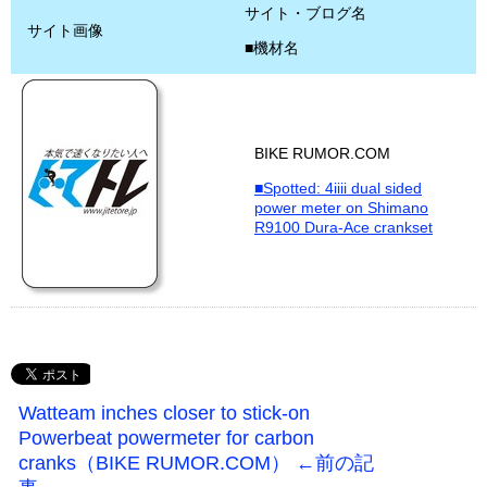
サイト・ブログ名
サイト画像
■機材名
BIKE RUMOR.COM
■Spotted: 4iiii dual sided
power meter on Shimano
R9100 Dura-Ace crankset
Watteam inches closer to stick-on
Powerbeat powermeter for carbon
cranks（BIKE RUMOR.COM） ←前の記