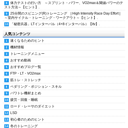
体力テストの行い方 ～スプリント・パワー、VO2max＆閾値パワーのテ
スト方法～【ヒント】.
25分間のスピニング(R)トレーニング | High Intensity Race Day Effort |
～室内サイクル・トレーニング・ワークアウト～【ヒント】.
「秘密兵器」LTインターバル（4+8インターバル）【itv】.
人気コンテンツ
速くなるためのヒント
機材情報
トレーニングメニュー
おすすめ動画
おすすめブログ一覧
FTP・LT・VO2max
筋トレ・ストレッチ
ペダリング・ポジション・スキル
パワトレ機材まとめ
疲労・回復・睡眠
ロード・レーサのダイエット
LSD
初心者のためのヒント
冬のトレーニング