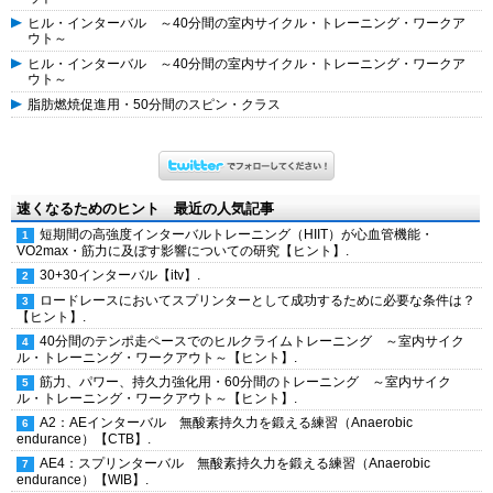
ヒル・インターバル ～40分間の室内サイクル・トレーニング・ワークア
ウト～
ヒル・インターバル ～40分間の室内サイクル・トレーニング・ワークア
ウト～
脂肪燃焼促進用・50分間のスピン・クラス
速くなるためのヒント 最近の人気記事
短期間の高強度インターバルトレーニング（HIIT）が心血管機能・
VO2max・筋力に及ぼす影響についての研究【ヒント】.
30+30インターバル【itv】.
ロードレースにおいてスプリンターとして成功するために必要な条件は？
【ヒント】.
40分間のテンポ走ペースでのヒルクライムトレーニング ～室内サイク
ル・トレーニング・ワークアウト～【ヒント】.
筋力、パワー、持久力強化用・60分間のトレーニング ～室内サイク
ル・トレーニング・ワークアウト～【ヒント】.
A2：AEインターバル 無酸素持久力を鍛える練習（Anaerobic
endurance）【CTB】.
AE4：スプリンターバル 無酸素持久力を鍛える練習（Anaerobic
endurance）【WIB】.