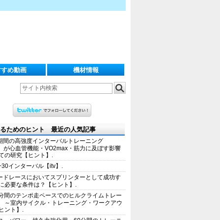
すすめ動画
機材情報
るためのヒント 最近の人気記事
期間の高強度インターバルトレーニング
IT）が心血管機能・VO2max・筋力に及ぼす影響
ての研究【ヒント】.
+30インターバル【itv】.
ードレースにおいてスプリンターとして成功す
に必要な条件は？【ヒント】.
0分間のテンポ走ペースでのヒルクライムトレー
 ～室内サイクル・トレーニング・ワークアウ
ヒント】.