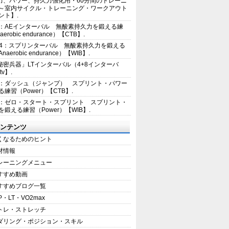
力、パワー、持久力強化用・60分間のトレーニ
～室内サイクル・トレーニング・ワークアウト
ント】.
2：AEインターバル 無酸素持久力を鍛える練
erobic endurance）【CTB】.
E4：スプリンターバル 無酸素持久力を鍛える
aerobic endurance）【WIB】.
秘密兵器」LTインターバル（4+8インターバ
tv】.
1：ダッシュ（ジャンプ） スプリント・パワー
練習（Power）【CTB】.
8：ゼロ・スタート・スプリント スプリント・
を鍛える練習（Power）【WIB】.
ンテンツ
くなるためのヒント
材情報
レーニングメニュー
すすめ動画
すすめブログ一覧
P・LT・VO2max
トレ・ストレッチ
ダリング・ポジション・スキル