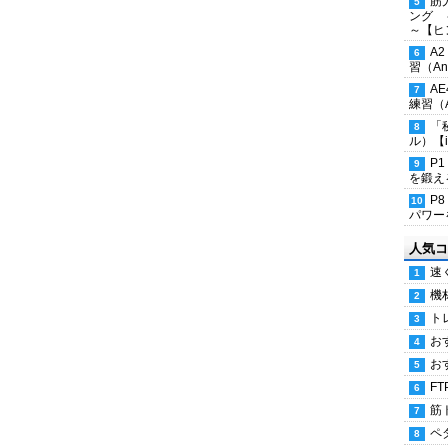
筋
ング 
～【ヒ
A
習（Ana
A
練習（An
「
ル）【i
P
を鍛える
P
パワー
人気コ
速
機
ト
お
お
FT
筋
ペ