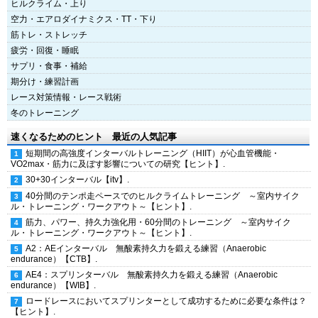
ヒルクライム・上り
空力・エアロダイナミクス・TT・下り
筋トレ・ストレッチ
疲労・回復・睡眠
サプリ・食事・補給
期分け・練習計画
レース対策情報・レース戦術
冬のトレーニング
速くなるためのヒント 最近の人気記事
短期間の高強度インターバルトレーニング（HIIT）が心血管機能・
VO2max・筋力に及ぼす影響についての研究【ヒント】.
30+30インターバル【itv】.
40分間のテンポ走ペースでのヒルクライムトレーニング ～室内サイク
ル・トレーニング・ワークアウト～【ヒント】.
筋力、パワー、持久力強化用・60分間のトレーニング ～室内サイク
ル・トレーニング・ワークアウト～【ヒント】.
A2：AEインターバル 無酸素持久力を鍛える練習（Anaerobic
endurance）【CTB】.
AE4：スプリンターバル 無酸素持久力を鍛える練習（Anaerobic
endurance）【WIB】.
ロードレースにおいてスプリンターとして成功するために必要な条件は？
【ヒント】.