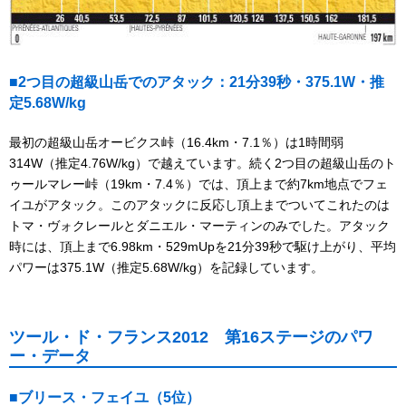
■2つ目の超級山岳でのアタック：21分39秒・375.1W・推
定5.68W/kg
最初の超級山岳オービクス峠（16.4km・7.1％）は1時間弱
314W（推定4.76W/kg）で越えています。続く2つ目の超級山岳のト
ゥールマレー峠（19km・7.4％）では、頂上まで約7km地点でフェ
イユがアタック。このアタックに反応し頂上までついてこれたのは
トマ・ヴォクレールとダニエル・マーティンのみでした。アタック
時には、頂上まで6.98km・529mUpを21分39秒で駆け上がり、平均
パワーは375.1W（推定5.68W/kg）を記録しています。
ツール・ド・フランス2012 第16ステージのパワ
ー・データ
■ブリース・フェイユ（5位）