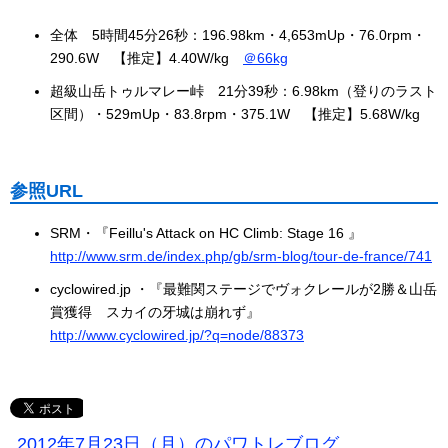
全体 5時間45分26秒：196.98km・4,653mUp・76.0rpm・
290.6W 【推定】4.40W/kg
＠66kg
超級山岳トゥルマレー峠 21分39秒：6.98km（登りのラスト
区間）・529mUp・83.8rpm・375.1W 【推定】5.68W/kg
参照URL
SRM・『Feillu's Attack on HC Climb: Stage 16 』
http://www.srm.de/index.php/gb/srm-blog/tour-de-france/741
cyclowired.jp ・『最難関ステージでヴォクレールが2勝＆山岳
賞獲得 スカイの牙城は崩れず』
http://www.cyclowired.jp/?q=node/88373
2012年7月23日（月）のパワトレブログ