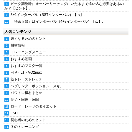
ピーク調整時にオーバーリーチングにいたるまで追い込む必要はあるの
か？【ヒント】.
3+1インターバル（SSTインターバル）【itv】.
「秘密兵器」LTインターバル（4+8インターバル）【itv】.
人気コンテンツ
速くなるためのヒント
機材情報
トレーニングメニュー
おすすめ動画
おすすめブログ一覧
FTP・LT・VO2max
筋トレ・ストレッチ
ペダリング・ポジション・スキル
パワトレ機材まとめ
疲労・回復・睡眠
ロード・レーサのダイエット
LSD
初心者のためのヒント
冬のトレーニング