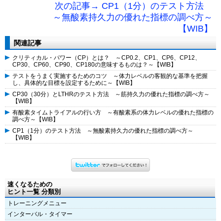
次の記事→ CP1（1分）のテスト方法
～無酸素持久力の優れた指標の調べ方～
【WIB】
関連記事
クリティカル・パワー（CP）とは？ ～CP0.2、CP1、CP6、CP12、
CP30、CP60、CP90、CP180の意味するものは？～【WIB】
テストをうまく実施するためのコツ ～体力レベルの客観的な基準を把握
し、具体的な目標を設定するために～【WIB】
CP30（30分）とLTHRのテスト方法 ～筋持久力の優れた指標の調べ方～
【WIB】
有酸素タイムトライアルの行い方 ～有酸素系の体力レベルの優れた指標の
調べ方～【WIB】
CP1（1分）のテスト方法 ～無酸素持久力の優れた指標の調べ方～
【WIB】
速くなるための
ヒント一覧 分類別
トレーニングメニュー
インターバル・タイマー