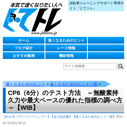
自転車トレーニングサポート専用サ
イト「じてトレ」
ホーム
速くなるためのヒント
ブログ紹介
レース情報
おすすめ動画
機材情報
速くなるためのヒント
>
速くなるためのヒント一覧
>
CP6（6分）のテスト方法 ～無酸素持
久力や最大ペースの優れた指標の調べ方
～【WIB】
【わかる パワートレーニング！】
【立ち読み版】
【速くなるためのヒント一覧】
2015
年7月20日 00:15