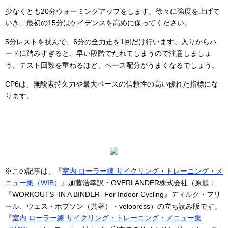
少なくとも20分ウォーミングアップをします。徐々に強度を上げて
いき、最初の15分はケイデンスを高めに保ってください。
5分レストを挟んで、6分の全力走を1回だけ行います。入りからハ
ードに踏みすぎると、早い段階でたれてしまうので注意しましょ
う。テスト回数を重ねるほど、ペース配分がうまくなるでしょう。
CP6は、無酸素持久力や最大ペースの信頼性の高い優れた指標にな
ります。
※この記事は、『
室内 ローラー練 サイクリング・トレーニング・メ
ニュー集（WIB）
』加藤浩幸訳・OVERLANDER株式会社（原題：
『WORKOUTS -IN A BINDER- For Indoor Cycling』ディルク・フリ
ール、ウェス・ホブソン（共著）・velopress）の立ち読み版です。
『
室内 ローラー練 サイクリング・トレーニング・メニュー集