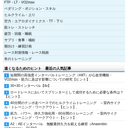
FTP・LT・VO2max
ペダリング・ポジション・スキル
ヒルクライム・上り
空力・エアロダイナミクス・TT・下り
筋トレ・ストレッチ
疲労・回復・睡眠
サプリ・食事・補給
期分け・練習計画
レース対策情報・レース戦術
冬のトレーニング
速くなるためのヒント 最近の人気記事
短期間の高強度インターバルトレーニング（HIIT）が心血管機能・
VO2max・筋力に及ぼす影響についての研究【ヒント】.
30+30インターバル【itv】.
ロードレースにおいてスプリンターとして成功するために必要な条件は？
【ヒント】.
40分間のテンポ走ペースでのヒルクライムトレーニング ～室内サイク
ル・トレーニング・ワークアウト～【ヒント】.
筋力、パワー、持久力強化用・60分間のトレーニング ～室内サイク
ル・トレーニング・ワークアウト～【ヒント】.
A2：AEインターバル 無酸素持久力を鍛える練習（Anaerobic