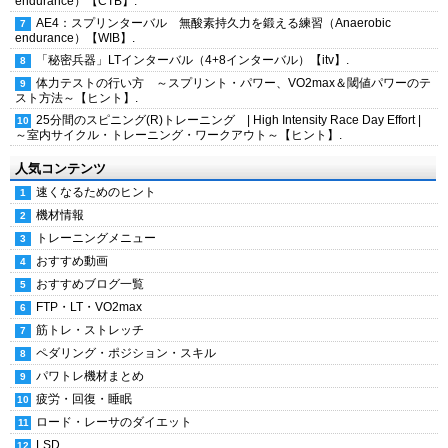
endurance）【CTB】.
AE4：スプリンターバル 無酸素持久力を鍛える練習（Anaerobic
endurance）【WIB】.
「秘密兵器」LTインターバル（4+8インターバル）【itv】.
体力テストの行い方 ～スプリント・パワー、VO2max＆閾値パワーのテ
スト方法～【ヒント】.
25分間のスピニング(R)トレーニング | High Intensity Race Day Effort |
～室内サイクル・トレーニング・ワークアウト～【ヒント】.
人気コンテンツ
速くなるためのヒント
機材情報
トレーニングメニュー
おすすめ動画
おすすめブログ一覧
FTP・LT・VO2max
筋トレ・ストレッチ
ペダリング・ポジション・スキル
パワトレ機材まとめ
疲労・回復・睡眠
ロード・レーサのダイエット
LSD