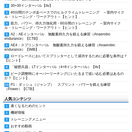
30+30インターバル【itv】.
40分間のテンポ走ペースでのヒルクライムトレーニング ～室内サイク
ル・トレーニング・ワークアウト～【ヒント】.
筋力、パワー、持久力強化用・60分間のトレーニング ～室内サイク
ル・トレーニング・ワークアウト～【ヒント】.
A2：AEインターバル 無酸素持久力を鍛える練習（Anaerobic
endurance）【CTB】.
AE4：スプリンターバル 無酸素持久力を鍛える練習（Anaerobic
endurance）【WIB】.
ロードレースにおいてスプリンターとして成功するために必要な条件は？
【ヒント】.
「秘密兵器」LTインターバル（4+8インターバル）【itv】.
ピーク調整時にオーバーリーチングにいたるまで追い込む必要はあるの
か？【ヒント】.
P1：ダッシュ（ジャンプ） スプリント・パワーを鍛える練習
（Power）【CTB】.
人気コンテンツ
速くなるためのヒント
機材情報
トレーニングメニュー
おすすめ動画