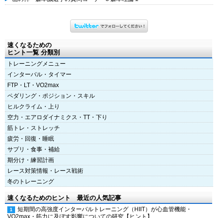
速くなるための
ヒント一覧 分類別
トレーニングメニュー
インターバル・タイマー
FTP・LT・VO2max
ペダリング・ポジション・スキル
ヒルクライム・上り
空力・エアロダイナミクス・TT・下り
筋トレ・ストレッチ
疲労・回復・睡眠
サプリ・食事・補給
期分け・練習計画
レース対策情報・レース戦術
冬のトレーニング
速くなるためのヒント 最近の人気記事
短期間の高強度インターバルトレーニング（HIIT）が心血管機能・
VO2max・筋力に及ぼす影響についての研究【ヒント】.