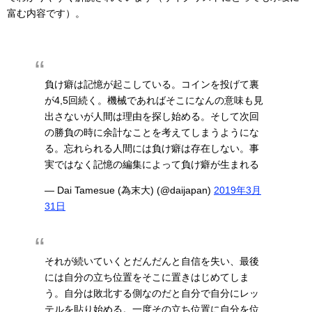
富む内容です）。
負け癖は記憶が起こしている。コインを投げて裏
が4,5回続く。機械であればそこになんの意味も見
出さないが人間は理由を探し始める。そして次回
の勝負の時に余計なことを考えてしまうようにな
る。忘れられる人間には負け癖は存在しない。事
実ではなく記憶の編集によって負け癖が生まれる
— Dai Tamesue (為末大) (@daijapan)
2019年3月
31日
それが続いていくとだんだんと自信を失い、最後
には自分の立ち位置をそこに置きはじめてしま
う。自分は敗北する側なのだと自分で自分にレッ
テルを貼り始める。一度その立ち位置に自分を位