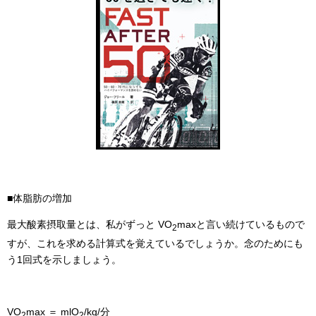
■体脂肪の増加
最大酸素摂取量とは、私がずっと VO
maxと言い続けているもので
2
すが、これを求める計算式を覚えているでしょうか。念のためにも
う1回式を示しましょう。
VO
max ＝ mlO
/kg/分
2
2