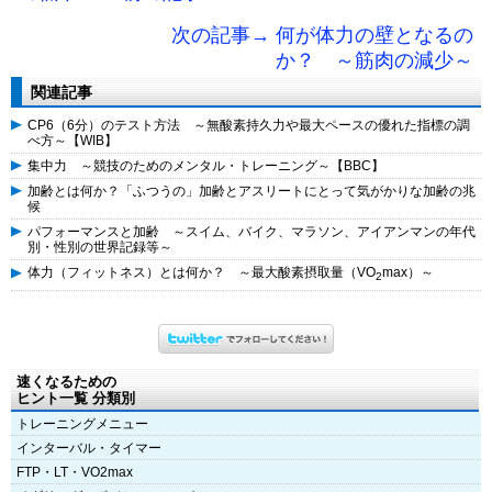
次の記事→ 何が体力の壁となるの
か？ ～筋肉の減少～
関連記事
CP6（6分）のテスト方法 ～無酸素持久力や最大ペースの優れた指標の調
べ方～【WIB】
集中力 ～競技のためのメンタル・トレーニング～【BBC】
加齢とは何か？「ふつうの」加齢とアスリートにとって気がかりな加齢の兆
候
パフォーマンスと加齢 ～スイム、バイク、マラソン、アイアンマンの年代
別・性別の世界記録等～
体力（フィットネス）とは何か？ ～最大酸素摂取量（VO
max）～
2
速くなるための
ヒント一覧 分類別
トレーニングメニュー
インターバル・タイマー
FTP・LT・VO2max