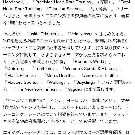
Handbook』、『Precision Heart Rate Training』（寄稿）、『Total
Heart Rate Training』『Triathlon Science』（共同編集）。フリー
ルはまた、米国トライアスロン指導者委員会の設立に携わり、会長
を2期にわたってつとめました。
そのほか、『Inside Triathlon』、『Velo News』をはじめとする、
200を超える雑誌のコラムを執筆するかたわら、米国以外の雑誌や
ウェブサイトにも頻繁に記事を寄稿しています。持久系競技のトレ
ーニングに関して、さまざまなメディアから意見を求められてお
り、紹介記事が掲載された雑誌は、『Runner's World』、
『Outside』、『Triathlete』、『Women's Sports & Fitness』、
『Men's Fitness』、『Men's Health』、『American Health』、
『Masters Sports』、『Walking』、『Bicycling』といった専門誌か
ら、『The New York Times』、『Vogue』にまで及びます。
フリールはこれまでに、アジア、ヨーロッパ、南北アメリカ、太平
洋地域でキャンプを主催し、アスリートはもとよりコーチにも、ト
レーニング、レースについて指導を行っています。また、フィット
ネス産業や政府機関のアドバイザーとしても活躍しています。
エイジグルーパーとしては、コロラド州マスターズ選手権優勝、ロ