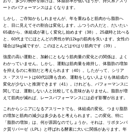
おり、多少の例外を除けば、体脂肪率が低いほうが、持久系アスリ
ートのパフォーマンスはよくなります。
しかし、ご存知かもしれませんが、年を重ねると筋肉から脂肪へ
と、目に見えてその割合は変化します。ふつうの人だと、だいたい
65歳から、体組成が著しく変化し始めます（38）。25歳時と比べる
と、60代までにほとんどの男性が約12kgの筋肉を失います。女性の
場合は5kg減ですが、このほとんどはやはり筋肉です（39）。
強度の高い運動と、加齢にともなう筋肉量の変化との関係は、よく
わかっていません。しかし、運動は筋肉量を維持し、体脂肪の増加
を抑えるのに有効だと考えられます（40）。したがって、シリア
ス・アスリートは60代以降も含め、運動をしない人よりも体組成の
変化が少ないと推測できます（41）。けれども、パフォーマンスに
関しては、運動しない人と比較しても意味がありません。脂肪が増
えて筋肉が減れば、レースパフォーマンスには必ず影響が出ます。
これからシニアになるアスリートでも、体組成の変化、つまり脂肪
の増加と筋肉の減少は多少あると考えられます。この変化、特に
「脂肪の増加」は、何が原因なのでしょうか。それは、リポタンパ
ク質リパーゼ（LPL）と呼ばれる酵素に大いに関係があります。年