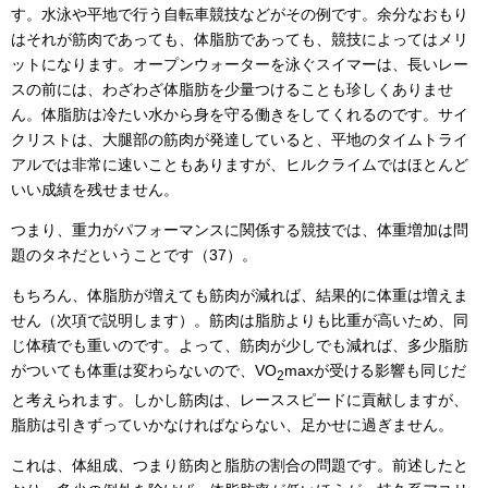
す。水泳や平地で行う自転車競技などがその例です。余分なおもり
はそれが筋肉であっても、体脂肪であっても、競技によってはメリ
ットになります。オープンウォーターを泳ぐスイマーは、長いレー
スの前には、わざわざ体脂肪を少量つけることも珍しくありませ
ん。体脂肪は冷たい水から身を守る働きをしてくれるのです。サイ
クリストは、大腿部の筋肉が発達していると、平地のタイムトライ
アルでは非常に速いこともありますが、ヒルクライムではほとんど
いい成績を残せません。
つまり、重力がパフォーマンスに関係する競技では、体重増加は問
題のタネだということです（37）。
もちろん、体脂肪が増えても筋肉が減れば、結果的に体重は増えま
せん（次項で説明します）。筋肉は脂肪よりも比重が高いため、同
じ体積でも重いのです。よって、筋肉が少しでも減れば、多少脂肪
がついても体重は変わらないので、VO
maxが受ける影響も同じだ
2
と考えられます。しかし筋肉は、レーススピードに貢献しますが、
脂肪は引きずっていかなければならない、足かせに過ぎません。
これは、体組成、つまり筋肉と脂肪の割合の問題です。前述したと