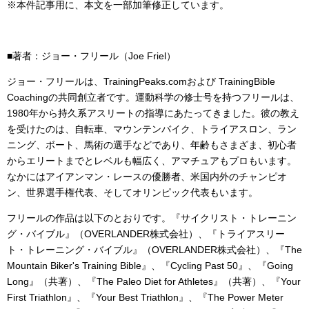
※本件記事用に、本文を一部加筆修正しています。
■著者：ジョー・フリール（Joe Friel）
ジョー・フリールは、TrainingPeaks.comおよび TrainingBible
Coachingの共同創立者です。運動科学の修士号を持つフリールは、
1980年から持久系アスリートの指導にあたってきました。彼の教え
を受けたのは、自転車、マウンテンバイク、トライアスロン、ラン
ニング、ボート、馬術の選手などであり、年齢もさまざま、初心者
からエリートまでとレベルも幅広く、アマチュアもプロもいます。
なかにはアイアンマン・レースの優勝者、米国内外のチャンピオ
ン、世界選手権代表、そしてオリンピック代表もいます。
フリールの作品は以下のとおりです。『サイクリスト・トレーニン
グ・バイブル』（OVERLANDER株式会社）、『トライアスリー
ト・トレーニング・バイブル』（OVERLANDER株式会社）、『The
Mountain Biker's Training Bible』、『Cycling Past 50』、『Going
Long』（共著）、『The Paleo Diet for Athletes』（共著）、『Your
First Triathlon』、『Your Best Triathlon』、『The Power Meter