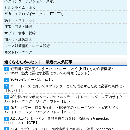
ペダリング・ポジション・スキル
ヒルクライム・上り
空力・エアロダイナミクス・TT・下り
筋トレ・ストレッチ
疲労・回復・睡眠
サプリ・食事・補給
期分け・練習計画
レース対策情報・レース戦術
冬のトレーニング
速くなるためのヒント 最近の人気記事
短期間の高強度インターバルトレーニング（HIIT）が心血管機能・
VO2max・筋力に及ぼす影響についての研究【ヒント】.
30+30インターバル【itv】.
ロードレースにおいてスプリンターとして成功するために必要な条件は？
【ヒント】.
40分間のテンポ走ペースでのヒルクライムトレーニング ～室内サイク
ル・トレーニング・ワークアウト～【ヒント】.
筋力、パワー、持久力強化用・60分間のトレーニング ～室内サイク
ル・トレーニング・ワークアウト～【ヒント】.
A2：AEインターバル 無酸素持久力を鍛える練習（Anaerobic
endurance）【CTB】.
AE4：スプリンターバル 無酸素持久力を鍛える練習（Anaerobic