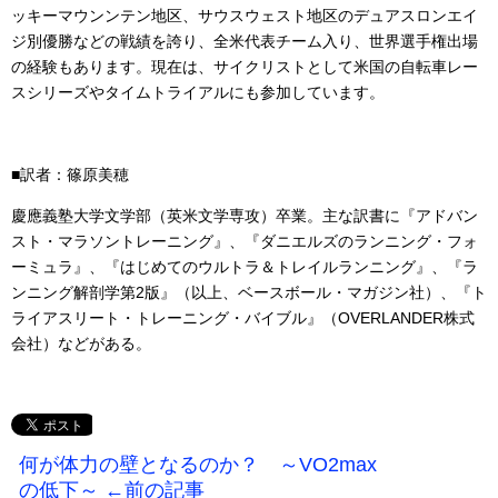
ッキーマウンンテン地区、サウスウェスト地区のデュアスロンエイ
ジ別優勝などの戦績を誇り、全米代表チーム入り、世界選手権出場
の経験もあります。現在は、サイクリストとして米国の自転車レー
スシリーズやタイムトライアルにも参加しています。
■訳者：篠原美穂
慶應義塾大学文学部（英米文学専攻）卒業。主な訳書に『アドバン
スト・マラソントレーニング』、『ダニエルズのランニング・フォ
ーミュラ』、『はじめてのウルトラ＆トレイルランニング』、『ラ
ンニング解剖学第2版』（以上、ベースボール・マガジン社）、『ト
ライアスリート・トレーニング・バイブル』（OVERLANDER株式
会社）などがある。
何が体力の壁となるのか？ ～VO2max
の低下～ ←前の記事