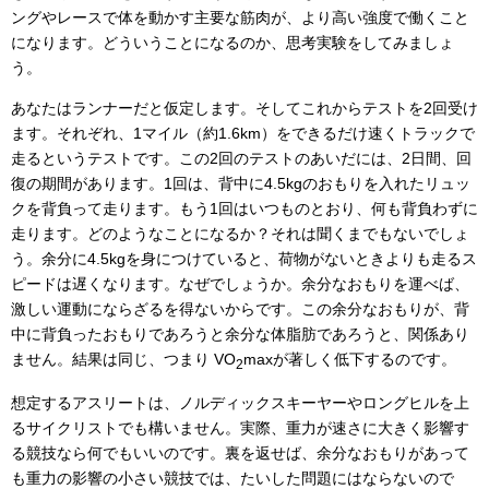
ングやレースで体を動かす主要な筋肉が、より高い強度で働くこと
になります。どういうことになるのか、思考実験をしてみましょ
う。
あなたはランナーだと仮定します。そしてこれからテストを2回受け
ます。それぞれ、1マイル（約1.6km）をできるだけ速くトラックで
走るというテストです。この2回のテストのあいだには、2日間、回
復の期間があります。1回は、背中に4.5kgのおもりを入れたリュッ
クを背負って走ります。もう1回はいつものとおり、何も背負わずに
走ります。どのようなことになるか？それは聞くまでもないでしょ
う。余分に4.5kgを身につけていると、荷物がないときよりも走るス
ピードは遅くなります。なぜでしょうか。余分なおもりを運べば、
激しい運動にならざるを得ないからです。この余分なおもりが、背
中に背負ったおもりであろうと余分な体脂肪であろうと、関係あり
ません。結果は同じ、つまり VO
maxが著しく低下するのです。
2
想定するアスリートは、ノルディックスキーヤーやロングヒルを上
るサイクリストでも構いません。実際、重力が速さに大きく影響す
る競技なら何でもいいのです。裏を返せば、余分なおもりがあって
も重力の影響の小さい競技では、たいした問題にはならないので