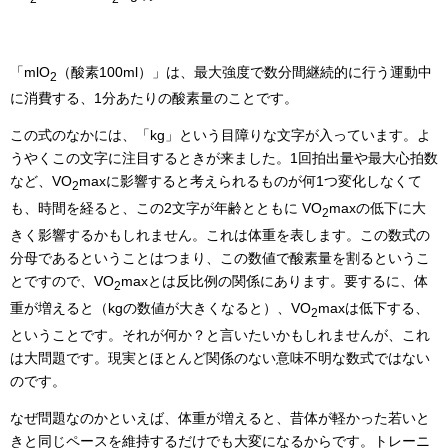
「mlO
（酸素100ml）」は、最大強度で数分間継続的に行う運動中
2
に消費する、1分あたりの酸素量のことです。
この式のなかには、「kg」という目障りな文字が入っています。よ
うやくこの文字に注目するときが来ました。1回拍出量や最大心拍数
など、VO
maxに影響すると考えられるものが何1つ変化しなくて
2
も、時間を経ると、この2文字が年齢とともに VO
maxの低下に大
2
きく影響するかもしれません。これは体重を表します。この数式の
分母であるということはつまり、この数値で酸素量を割るというこ
とですので、VO
maxとは反比例の関係にあります。要するに、体
2
重が増えると（kgの数値が大きくなると）、VO
maxは低下する、
2
ということです。それが何か？と言いたいかもしれませんが、これ
は大問題です。現実とほとんど関係のない意味不明な数式ではない
のです。
なぜ問題なのかといえば、体重が増えると、昔体が軽かった若いと
きと同じペースを維持するだけでも大変になるからです。トレーニ