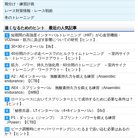
期分け・練習計画
レース対策情報・レース戦術
冬のトレーニング
速くなるためのヒント 最近の人気記事
短期間の高強度インターバルトレーニング（HIIT）が心血管機能・
VO2max・筋力に及ぼす影響についての研究【ヒント】.
30+30インターバル【itv】.
40分間のテンポ走ペースでのヒルクライムトレーニング ～室内サイク
ル・トレーニング・ワークアウト～【ヒント】.
筋力、パワー、持久力強化用・60分間のトレーニング ～室内サイク
ル・トレーニング・ワークアウト～【ヒント】.
A2：AEインターバル 無酸素持久力を鍛える練習（Anaerobic
endurance）【CTB】.
AE4：スプリンターバル 無酸素持久力を鍛える練習（Anaerobic
endurance）【WIB】.
ロードレースにおいてスプリンターとして成功するために必要な条件は？
【ヒント】.
「秘密兵器」LTインターバル（4+8インターバル）【itv】.
P1：ダッシュ（ジャンプ） スプリント・パワーを鍛える練習
（Power）【CTB】.
ピーク調整時にオーバーリーチングにいたるまで追い込む必要はあるの
か？【ヒント】.