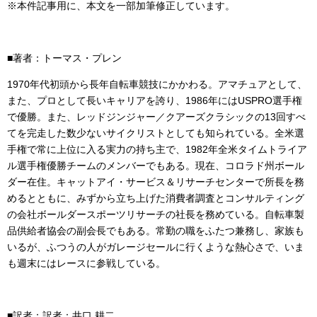
※本件記事用に、本文を一部加筆修正しています。
■著者：トーマス・プレン
1970年代初頭から長年自転車競技にかかわる。アマチュアとして、
また、プロとして長いキャリアを誇り、1986年にはUSPRO選手権
で優勝。また、レッドジンジャー／クアーズクラシックの13回すべ
てを完走した数少ないサイクリストとしても知られている。全米選
手権で常に上位に入る実力の持ち主で、1982年全米タイムトライア
ル選手権優勝チームのメンバーでもある。現在、コロラド州ボール
ダー在住。キャットアイ・サービス＆リサーチセンターで所長を務
めるとともに、みずから立ち上げた消費者調査とコンサルティング
の会社ボールダースポーツリサーチの社長を務めている。自転車製
品供給者協会の副会長でもある。常勤の職をふたつ兼務し、家族も
いるが、ふつうの人がガレージセールに行くような熱心さで、いま
も週末にはレースに参戦している。
■訳者：訳者：井口 耕二