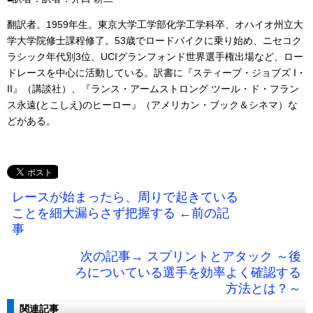
翻訳者。1959年生。東京大学工学部化学工学科卒、オハイオ州立大
学大学院修士課程修了。53歳でロードバイクに乗り始め、ニセコク
ラシック年代別3位、UCIグランフォンド世界選手権出場など、ロー
ドレースを中心に活動している。訳書に『スティーブ・ジョブズ I・
II』（講談社）、『ランス・アームストロング ツール・ド・フラン
ス永遠(とこしえ)のヒーロー』（アメリカン・ブック＆シネマ）な
どがある。
レースが始まったら、周りで起きている
ことを細大漏らさず把握する ←前の記
事
次の記事→ スプリントとアタック ～後
ろについている選手を効率よく確認する
方法とは？～
関連記事