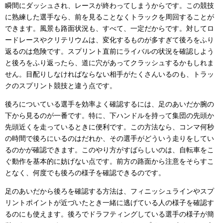
瞬間にダッシュされ、レースが終わってしまうからです。この競技
に熟練した選手なら、前を見ることなくトラックを周回することが
できます。風景も路面状況も、すべて、一定だからです。対してロ
ードレースやクリテリウムは、変化するものが多すぎて後ろをふり
返るのは危険です。スプリント直前にライバルの状況を確認しよう
と後ろをふり返ったら、道に穴があってクラッシュするかもしれま
せん。目配りしなければならない相手がたくさんいるのも、トラッ
クのスプリント競技と違う点です。
後ろについている選手を効率よく確認するには、足のあいだか腕の
下から見るのが一番です。特に、下ハンドルを持って集団の先頭か
先頭近くを走っているときに便利です。この方法なら、コンマ何秒
の時間で後ろにいるのはだれか、その選手がどういう走りをしてい
るのかが確認できます。このやり方がすばらしいのは、自転車をこ
ぐ動作を基本的に妨げない点です。前方の路面から注意をそらすこ
となく、何度でも後ろの様子を確認できるのです。
足のあいだから後ろを確認する方法は、フィニッシュラインやスプ
リントポイントが近づいたとき一緒に逃げている人の様子を確認す
るのにも使えます。後ろでドラフティングしている選手の様子が簡