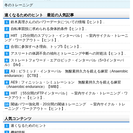
冬のトレーニング
速くなるためのヒント 最近の人気記事
鈴木真理さんののパワーデータについての情報【ヒント】.
自転車競技に求められる身体的条件【ヒント】.
HIIT | 25分間のスプリント・インターバル | ～室内サイクル・トレーニ
ング・ワークアウト～【ヒント】.
合宿に参加すべき理由、トップ5【ヒント】.
アスリートの体調不良の傾向とトレーニング中断への対処法【ヒント】.
ストレートフォワード・エアロビック・インターバル（5+3インターバ
ル）【itv】.
A3：ピラミッド・インターバル 無酸素持久力を鍛える練習（Anaerobic
endurance）【CTB】.
AE9：フィニッシュ・シミュレーション 無酸素持久力を鍛える練習
（Anaerobic endurance）【WIB】.
HIIT | 55分間のFTPインターバル | ～室内サイクル・トレーニング・ワ
ークアウト～【ヒント】.
閾値パワー強化用・20分間の閾値トレーニング ～室内サイクル・トレ
ーニング・ワークアウト～【ヒント】.
人気コンテンツ
速くなるためのヒント
機材情報