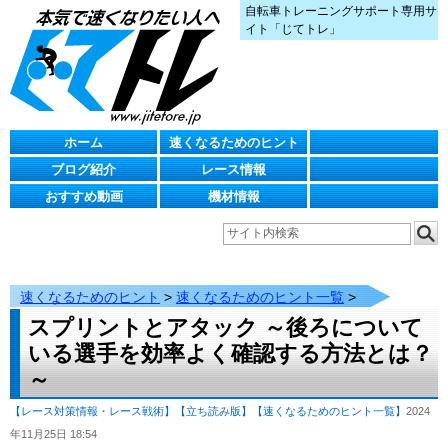
自転車トレーニングサポート専用サ
イト「じてトレ」
ホーム
速くなるためのヒント
ブログ紹介
レース情報
おすすめ動画
機材情報
速くなるためのヒント
>
速くなるためのヒント一覧
>
スプリントとアタック ～後ろについて
いる選手を効率よく確認する方法とは？
～
【レース対策情報・レース戦術】
【立ち読み版】
【速くなるためのヒント一覧】
2024
年11月25日 18:54