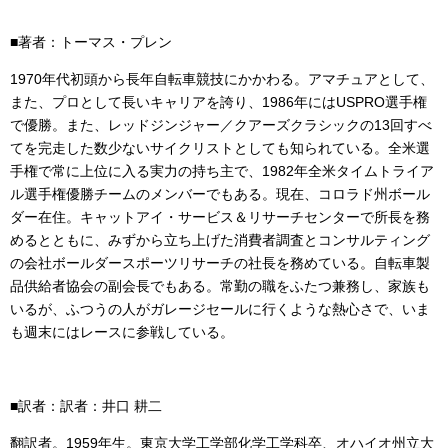
■著者：トーマス・プレン
1970年代初頭から長年自転車競技にかかわる。アマチュアとして、
また、プロとして長いキャリアを誇り、1986年にはUSPRO選手権
で優勝。また、レッドジンジャー／クアーズクラシックの13回すべ
てを完走した数少ないサイクリストとしても知られている。全米選
手権で常に上位に入る実力の持ち主で、1982年全米タイムトライア
ル選手権優勝チームのメンバーでもある。現在、コロラド州ボール
ダー在住。キャットアイ・サービス＆リサーチセンターで所長を務
めるとともに、みずから立ち上げた消費者調査とコンサルティング
の会社ボールダースポーツリサーチの社長を務めている。自転車製
品供給者協会の副会長でもある。常勤の職をふたつ兼務し、家族も
いるが、ふつうの人がガレージセールに行くような熱心さで、いま
も週末にはレースに参戦している。
■訳者：訳者：井口 耕二
翻訳者。1959年生。東京大学工学部化学工学科卒、オハイオ州立大