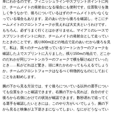
単にわかるのです。フィニッシュラインやスプリントポイントに向
け、チームメイトの発射台になる場合にも便利です。位置取りを激
しく争うなかで、後ろについているはずのチームメイトがいなくな
っている場合もあります。足のあいだから後ろを確認し、そこにチ
ームメイトのフロントフォークが見えれば大丈夫というわけです。
もちろん、必ずうまく行くとはかぎりません。マイアミのレースで
スプリントポイントに向け、チームメイトの発射台として走ってい
たときのことです。残り800mほどの地点で足のあいだから後ろを見
て、私は、我々のチームが使っているツートンカラーのフォークを
確認した上でスプリントに入りました。残り150mの地点で、どこか
のだれかが同じツートンカラーのフォークで横を駆けぬけていった
とき……私がどれほど驚き、頭に来たかわかってもらえるでしょう
か。チームのフロントフォークはなるべく特徴的なものにしておく
ことをお勧めします。
腕の下から見る方法では、すぐ後ろについている以外の選手につい
ても位置をさっと確認できます。右腕の下から見れば、自分のすぐ
後ろから右側にかけての状況が確認できます。数秒遅れで追ってく
る選手を確認したいときには、このやり方がいいでしょう。腕の下
から見ると映像が上下逆さまになってしまい、なにがどうなってい