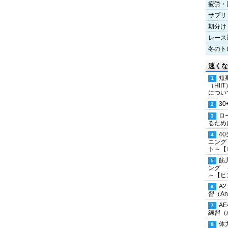
疲労・
サプリ
期分け
レース
冬のト
速くな
短
（HI
につい
30
ロ
るため
4
ニング
ト～【
筋
ング 
～【ヒ
A
習（Ana
A
練習（An
体