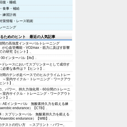
回復・睡眠
・食事・補給
・練習計画
対策情報・レース戦術
レーニング
るためのヒント 最近の人気記事
期間の高強度インターバルトレーニング
IT）が心血管機能・VO2max・筋力に及ぼす影響
ての研究【ヒント】.
+30インターバル【itv】.
ードレースにおいてスプリンターとして成功す
に必要な条件は？【ヒント】.
0分間のテンポ走ペースでのヒルクライムトレー
 ～室内サイクル・トレーニング・ワークアウ
ヒント】.
力、パワー、持久力強化用・60分間のトレーニ
～室内サイクル・トレーニング・ワークアウト
ント】.
2：AEインターバル 無酸素持久力を鍛える練
erobic endurance）【CTB】.
E4：スプリンターバル 無酸素持久力を鍛える
aerobic endurance）【WIB】.
力テストの行い方 ～スプリント・パワー、