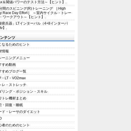
max＆閾値パワーのテスト方法～【ヒント】.
5分間のスピニング(R)トレーニング | High
sity Race Day Effort | ～室内サイクル・トレー
・ワークアウト～【ヒント】.
秘密兵器」LTインターバル（4+8インターバ
tv】.
ンテンツ
くなるためのヒント
材情報
レーニングメニュー
すすめ動画
すすめブログ一覧
P・LT・VO2max
トレ・ストレッチ
ダリング・ポジション・スキル
ワトレ機材まとめ
労・回復・睡眠
ード・レーサのダイエット
D
心者のためのヒント