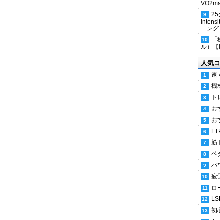
VO2
2
Inten
ニング
「
ル）【i
人気コ
速
機
ト
お
お
FT
筋
ペ
パ
疲
ロ
LS
初