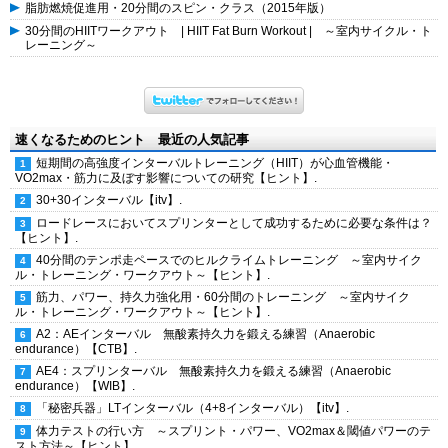
脂肪燃焼促進用・20分間のスピン・クラス（2015年版）
30分間のHIITワークアウト | HIIT Fat Burn Workout | ～室内サイクル・ト
レーニング～
速くなるためのヒント 最近の人気記事
短期間の高強度インターバルトレーニング（HIIT）が心血管機能・
VO2max・筋力に及ぼす影響についての研究【ヒント】.
30+30インターバル【itv】.
ロードレースにおいてスプリンターとして成功するために必要な条件は？
【ヒント】.
40分間のテンポ走ペースでのヒルクライムトレーニング ～室内サイク
ル・トレーニング・ワークアウト～【ヒント】.
筋力、パワー、持久力強化用・60分間のトレーニング ～室内サイク
ル・トレーニング・ワークアウト～【ヒント】.
A2：AEインターバル 無酸素持久力を鍛える練習（Anaerobic
endurance）【CTB】.
AE4：スプリンターバル 無酸素持久力を鍛える練習（Anaerobic
endurance）【WIB】.
「秘密兵器」LTインターバル（4+8インターバル）【itv】.
体力テストの行い方 ～スプリント・パワー、VO2max＆閾値パワーのテ
スト方法～【ヒント】.