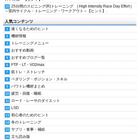
25分間のスピニング(R)トレーニング | High Intensity Race Day Effort |
～室内サイクル・トレーニング・ワークアウト～【ヒント】.
人気コンテンツ
速くなるためのヒント
機材情報
トレーニングメニュー
おすすめ動画
おすすめブログ一覧
FTP・LT・VO2max
筋トレ・ストレッチ
ペダリング・ポジション・スキル
パワトレ機材まとめ
疲労・回復・睡眠
ロード・レーサのダイエット
LSD
初心者のためのヒント
冬のトレーニング
サプリ・食事・補給
立ち読み版