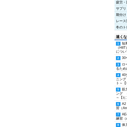
疲労・
サプリ
期分け
レース
冬のト
速くな
短
（HI
につい
30
ロ
るため
4
ニング
ト～【
筋
ング 
～【ヒ
A
習（Ana
A
練習（An
体