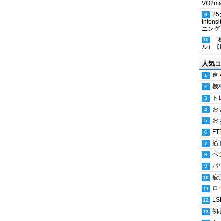
VO2
2
Inten
ニング
「
ル）【i
人気コ
速
機
ト
お
お
FT
筋
ペ
パ
疲
ロ
LS
初