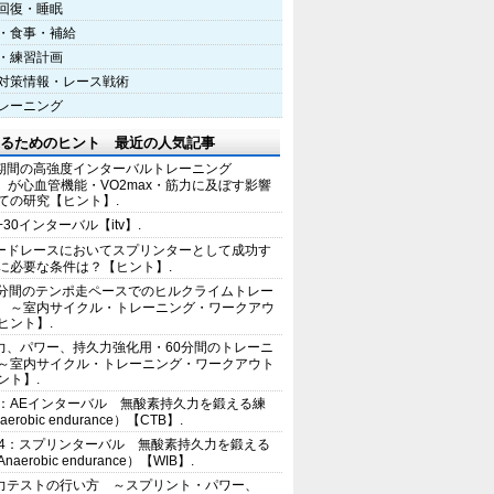
回復・睡眠
・食事・補給
・練習計画
対策情報・レース戦術
レーニング
るためのヒント 最近の人気記事
期間の高強度インターバルトレーニング
IT）が心血管機能・VO2max・筋力に及ぼす影響
ての研究【ヒント】.
+30インターバル【itv】.
ードレースにおいてスプリンターとして成功す
に必要な条件は？【ヒント】.
0分間のテンポ走ペースでのヒルクライムトレー
 ～室内サイクル・トレーニング・ワークアウ
ヒント】.
力、パワー、持久力強化用・60分間のトレーニ
～室内サイクル・トレーニング・ワークアウト
ント】.
2：AEインターバル 無酸素持久力を鍛える練
erobic endurance）【CTB】.
E4：スプリンターバル 無酸素持久力を鍛える
aerobic endurance）【WIB】.
力テストの行い方 ～スプリント・パワー、