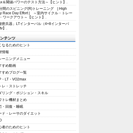
max＆閾値パワーのテスト方法～【ヒント】.
5分間のスピニング(R)トレーニング | High
sity Race Day Effort | ～室内サイクル・トレー
・ワークアウト～【ヒント】.
秘密兵器」LTインターバル（4+8インターバ
tv】.
ンテンツ
くなるためのヒント
材情報
レーニングメニュー
すすめ動画
すすめブログ一覧
P・LT・VO2max
トレ・ストレッチ
ダリング・ポジション・スキル
ワトレ機材まとめ
労・回復・睡眠
ード・レーサのダイエット
D
心者のためのヒント