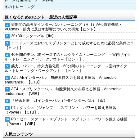
レース対策情報・レース戦術
冬のトレーニング
速くなるためのヒント 最近の人気記事
短期間の高強度インターバルトレーニング（HIIT）が心血管機能・
VO2max・筋力に及ぼす影響についての研究【ヒント】.
30+30インターバル【itv】.
ロードレースにおいてスプリンターとして成功するために必要な条件は？
【ヒント】.
40分間のテンポ走ペースでのヒルクライムトレーニング ～室内サイク
ル・トレーニング・ワークアウト～【ヒント】.
筋力、パワー、持久力強化用・60分間のトレーニング ～室内サイク
ル・トレーニング・ワークアウト～【ヒント】.
A2：AEインターバル 無酸素持久力を鍛える練習（Anaerobic
endurance）【CTB】.
AE4：スプリンターバル 無酸素持久力を鍛える練習（Anaerobic
endurance）【WIB】.
「秘密兵器」LTインターバル（4+8インターバル）【itv】.
P1：ダッシュ（ジャンプ） スプリント・パワーを鍛える練習
（Power）【CTB】.
P8：ゼロ・スタート・スプリント スプリント・パワーを鍛える練習
（Power）【WIB】.
人気コンテンツ