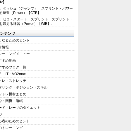
tv】.
1：ダッシュ（ジャンプ） スプリント・パワー
練習（Power）【CTB】.
8：ゼロ・スタート・スプリント スプリント・
を鍛える練習（Power）【WIB】.
ンテンツ
くなるためのヒント
材情報
レーニングメニュー
すすめ動画
すすめブログ一覧
P・LT・VO2max
トレ・ストレッチ
ダリング・ポジション・スキル
ワトレ機材まとめ
労・回復・睡眠
ード・レーサのダイエット
D
心者のためのヒント
のトレーニング