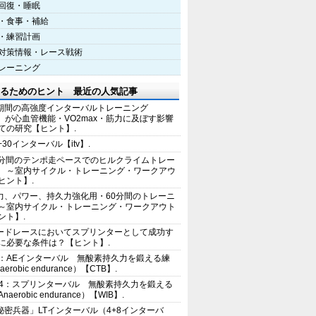
回復・睡眠
・食事・補給
・練習計画
対策情報・レース戦術
レーニング
るためのヒント 最近の人気記事
期間の高強度インターバルトレーニング
IT）が心血管機能・VO2max・筋力に及ぼす影響
ての研究【ヒント】.
+30インターバル【itv】.
0分間のテンポ走ペースでのヒルクライムトレー
 ～室内サイクル・トレーニング・ワークアウ
ヒント】.
力、パワー、持久力強化用・60分間のトレーニ
～室内サイクル・トレーニング・ワークアウト
ント】.
ードレースにおいてスプリンターとして成功す
に必要な条件は？【ヒント】.
2：AEインターバル 無酸素持久力を鍛える練
erobic endurance）【CTB】.
E4：スプリンターバル 無酸素持久力を鍛える
aerobic endurance）【WIB】.
秘密兵器」LTインターバル（4+8インターバ