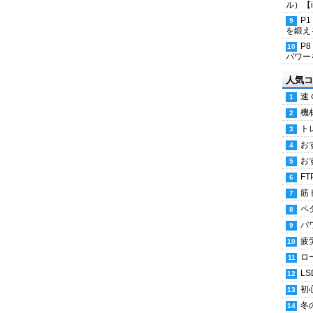
ル）【i
P
を鍛える
P
パワー
人気コ
速
機
ト
お
お
FT
筋
ペ
パ
疲
ロ
LS
初
冬