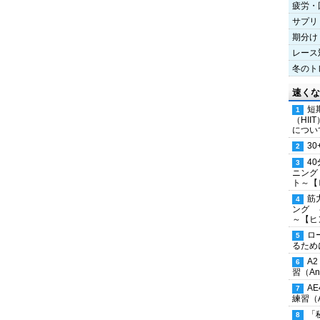
疲労・
サプリ
期分け
レース
冬のト
速くな
短
（HI
につい
30
4
ニング
ト～【
筋
ング 
～【ヒ
ロ
るため
A
習（Ana
A
練習（An
「