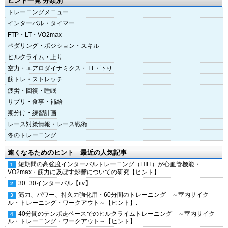
ヒント一覧 分類別
トレーニングメニュー
インターバル・タイマー
FTP・LT・VO2max
ペダリング・ポジション・スキル
ヒルクライム・上り
空力・エアロダイナミクス・TT・下り
筋トレ・ストレッチ
疲労・回復・睡眠
サプリ・食事・補給
期分け・練習計画
レース対策情報・レース戦術
冬のトレーニング
速くなるためのヒント 最近の人気記事
短期間の高強度インターバルトレーニング（HIIT）が心血管機能・
VO2max・筋力に及ぼす影響についての研究【ヒント】.
30+30インターバル【itv】.
筋力、パワー、持久力強化用・60分間のトレーニング ～室内サイク
ル・トレーニング・ワークアウト～【ヒント】.
40分間のテンポ走ペースでのヒルクライムトレーニング ～室内サイク
ル・トレーニング・ワークアウト～【ヒント】.