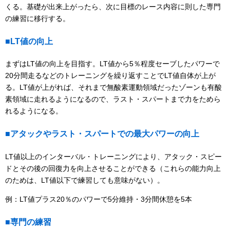
くる。基礎が出来上がったら、次に目標のレース内容に則した専門
の練習に移行する。
■LT値の向上
まずはLT値の向上を目指す。LT値から5％程度セーブしたパワーで
20分間走るなどのトレーニングを繰り返すことでLT値自体が上が
る。LT値が上がれば、それまで無酸素運動領域だったゾーンも有酸
素領域に走れるようになるので、ラスト・スパートまで力をためら
れるようになる。
■アタックやラスト・スパートでの最大パワーの向上
LT値以上のインターバル・トレーニングにより、アタック・スピー
ドとその後の回復力を向上させることができる（これらの能力向上
のためは、LT値以下で練習しても意味がない）。
例：LT値プラス20％のパワーで5分維持・3分間休憩を5本
■専門の練習