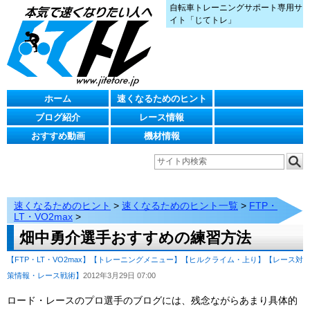
自転車トレーニングサポート専用サ
イト「じてトレ」
ホーム
速くなるためのヒント
ブログ紹介
レース情報
おすすめ動画
機材情報
速くなるためのヒント
>
速くなるためのヒント一覧
>
FTP・
LT・VO2max
>
畑中勇介選手おすすめの練習方法
【FTP・LT・VO2max】
【トレーニングメニュー】
【ヒルクライム・上り】
【レース対
策情報・レース戦術】
2012年3月29日 07:00
ロード・レースのプロ選手のブログには、残念ながらあまり具体的