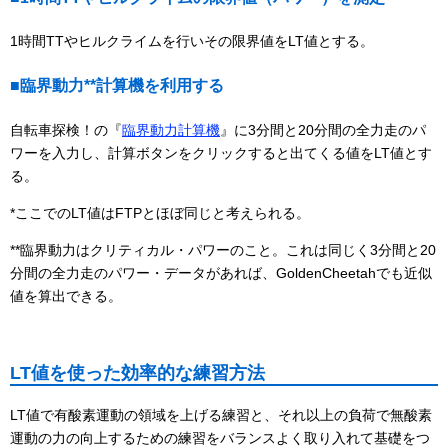
1時間TTやヒルクライムを行いその限界値をLT値とする。
■臨界動力**計算機を利用する
自転車探検！の『
臨界動力計算機
』に3分間と20分間の全力走のパ
ワーを入力し、計算ボタンをクリックすると出てくる値をLT値とす
る。
*ここでのLT値はFTPとほぼ同じと考えられる。
**臨界動力はクリティカル・パワーのこと。これは同じく3分間と20
分間の全力走のパワー・データがあれば、GoldenCheetahでも近似
値を算出できる。
LT値を使った効率的な練習方法
LT値で有酸素運動の領域を上げる練習と、それ以上の負荷で無酸素
運動の力の向上するための練習をバランスよく取り入れて基礎をつ