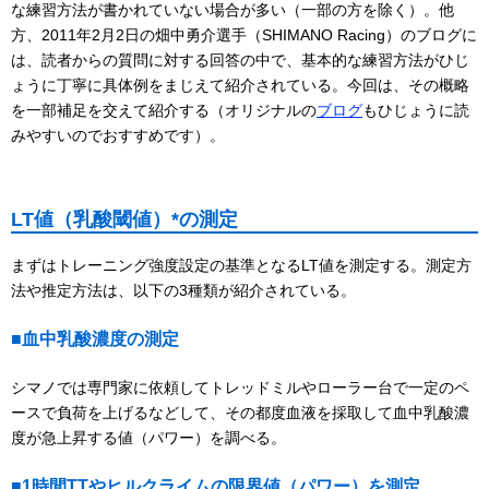
な練習方法が書かれていない場合が多い（一部の方を除く）。他
方、2011年2月2日の畑中勇介選手（SHIMANO Racing）のブログに
は、読者からの質問に対する回答の中で、基本的な練習方法がひじ
ょうに丁寧に具体例をまじえて紹介されている。今回は、その概略
を一部補足を交えて紹介する（オリジナルの
ブログ
もひじょうに読
みやすいのでおすすめです）。
LT値（乳酸閾値）*の測定
まずはトレーニング強度設定の基準となるLT値を測定する。測定方
法や推定方法は、以下の3種類が紹介されている。
■血中乳酸濃度の測定
シマノでは専門家に依頼してトレッドミルやローラー台で一定のペ
ースで負荷を上げるなどして、その都度血液を採取して血中乳酸濃
度が急上昇する値（パワー）を調べる。
■1時間TTやヒルクライムの限界値（パワー）を測定