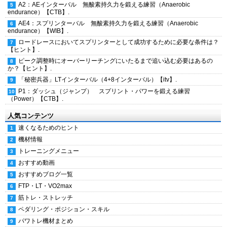
A2：AEインターバル 無酸素持久力を鍛える練習（Anaerobic
endurance）【CTB】.
AE4：スプリンターバル 無酸素持久力を鍛える練習（Anaerobic
endurance）【WIB】.
ロードレースにおいてスプリンターとして成功するために必要な条件は？
【ヒント】.
ピーク調整時にオーバーリーチングにいたるまで追い込む必要はあるの
か？【ヒント】.
「秘密兵器」LTインターバル（4+8インターバル）【itv】.
P1：ダッシュ（ジャンプ） スプリント・パワーを鍛える練習
（Power）【CTB】.
人気コンテンツ
速くなるためのヒント
機材情報
トレーニングメニュー
おすすめ動画
おすすめブログ一覧
FTP・LT・VO2max
筋トレ・ストレッチ
ペダリング・ポジション・スキル
パワトレ機材まとめ