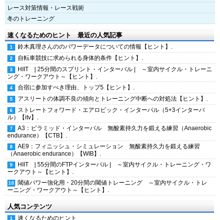
レース対策情報・レース戦術
冬のトレーニング
速くなるためのヒント 最近の人気記事
鈴木真理さんののパワーデータについての情報【ヒント】.
自転車競技に求められる身体的条件【ヒント】.
HIIT | 25分間のスプリント・インターバル | ～室内サイクル・トレーニ
ング・ワークアウト～【ヒント】.
合宿に参加すべき理由、トップ5【ヒント】.
アスリートの体調不良の傾向とトレーニング中断への対処法【ヒント】.
ストレートフォワード・エアロビック・インターバル（5+3インターバ
ル）【itv】.
A3：ピラミッド・インターバル 無酸素持久力を鍛える練習（Anaerobic
endurance）【CTB】.
AE9：フィニッシュ・シミュレーション 無酸素持久力を鍛える練習
（Anaerobic endurance）【WIB】.
HIIT | 55分間のFTPインターバル | ～室内サイクル・トレーニング・ワ
ークアウト～【ヒント】.
閾値パワー強化用・20分間の閾値トレーニング ～室内サイクル・トレ
ーニング・ワークアウト～【ヒント】.
人気コンテンツ
速くなるためのヒント