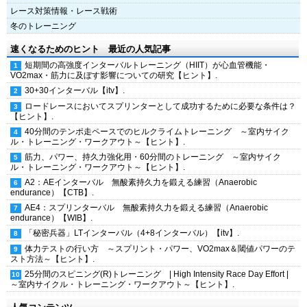
レース対策情報・レース戦術
冬のトレーニング
速くなるためのヒント 最近の人気記事
短期間の高強度インターバルトレーニング（HIIT）が心血管機能・
VO2max・筋力に及ぼす影響についての研究【ヒント】.
30+30インターバル【itv】.
ロードレースにおいてスプリンターとして成功するために必要な条件は？
【ヒント】.
40分間のテンポ走ペースでのヒルクライムトレーニング ～室内サイク
ル・トレーニング・ワークアウト～【ヒント】.
筋力、パワー、持久力強化用・60分間のトレーニング ～室内サイク
ル・トレーニング・ワークアウト～【ヒント】.
A2：AEインターバル 無酸素持久力を鍛える練習（Anaerobic
endurance）【CTB】.
AE4：スプリンターバル 無酸素持久力を鍛える練習（Anaerobic
endurance）【WIB】.
「秘密兵器」LTインターバル（4+8インターバル）【itv】.
体力テストの行い方 ～スプリント・パワー、VO2max＆閾値パワーのテ
スト方法～【ヒント】.
25分間のスピニング(R)トレーニング | High Intensity Race Day Effort |
～室内サイクル・トレーニング・ワークアウト～【ヒント】.