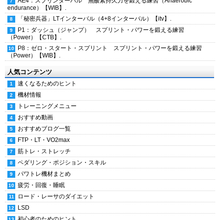
AE4：スプリンターバル 無酸素持久力を鍛える練習（Anaerobic
endurance）【WIB】.
「秘密兵器」LTインターバル（4+8インターバル）【itv】.
P1：ダッシュ（ジャンプ） スプリント・パワーを鍛える練習
（Power）【CTB】.
P8：ゼロ・スタート・スプリント スプリント・パワーを鍛える練習
（Power）【WIB】.
人気コンテンツ
速くなるためのヒント
機材情報
トレーニングメニュー
おすすめ動画
おすすめブログ一覧
FTP・LT・VO2max
筋トレ・ストレッチ
ペダリング・ポジション・スキル
パワトレ機材まとめ
疲労・回復・睡眠
ロード・レーサのダイエット
LSD
初心者のためのヒント