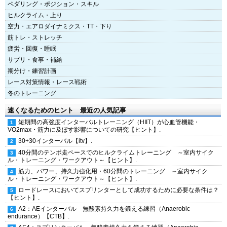
ペダリング・ポジション・スキル
ヒルクライム・上り
空力・エアロダイナミクス・TT・下り
筋トレ・ストレッチ
疲労・回復・睡眠
サプリ・食事・補給
期分け・練習計画
レース対策情報・レース戦術
冬のトレーニング
速くなるためのヒント 最近の人気記事
短期間の高強度インターバルトレーニング（HIIT）が心血管機能・
VO2max・筋力に及ぼす影響についての研究【ヒント】.
30+30インターバル【itv】.
40分間のテンポ走ペースでのヒルクライムトレーニング ～室内サイク
ル・トレーニング・ワークアウト～【ヒント】.
筋力、パワー、持久力強化用・60分間のトレーニング ～室内サイク
ル・トレーニング・ワークアウト～【ヒント】.
ロードレースにおいてスプリンターとして成功するために必要な条件は？
【ヒント】.
A2：AEインターバル 無酸素持久力を鍛える練習（Anaerobic
endurance）【CTB】.