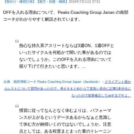
【期分け・練習計画】
【疲労・回復・睡眠】
2016年7月11日 07:51
OFFを入れる理由について、Peaks Coaching Group Janan の南部
コーチがわかりやすく解説されています。
熱心な持久系アスリートならば3週ON、1週OFFと
いったサイクルを何処かで聞いた事があるのでは
ないでしょうか。このOFFを入れる理由について
掘り下げて行きたいと思います。...
出典 南部博昭コーチ Peaks Coaching Group Japan（facebook）：
クライアント様か
らレストについて質問があったので、考えをまとめたら丁度良い具合に記事1本分位に
なったので加筆修正してupするですよ。
慣習に従ってなんとなく休むよりは、パフォーマ
ンスが上がるというデータあるからなぁと意識し
て休む方が納得いくのではないでしょうか。注意
点としては、ある程度まとまった量のトレーニン