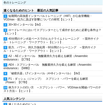
冬のトレーニング
速くなるためのヒント 最近の人気記事
短期間の高強度インターバルトレーニング（HIIT）が心血管機能・
VO2max・筋力に及ぼす影響についての研究【ヒント】.
30+30インターバル【itv】.
ロードレースにおいてスプリンターとして成功するために必要な条件は？
【ヒント】.
40分間のテンポ走ペースでのヒルクライムトレーニング ～室内サイク
ル・トレーニング・ワークアウト～【ヒント】.
筋力、パワー、持久力強化用・60分間のトレーニング ～室内サイク
ル・トレーニング・ワークアウト～【ヒント】.
A2：AEインターバル 無酸素持久力を鍛える練習（Anaerobic
endurance）【CTB】.
AE4：スプリンターバル 無酸素持久力を鍛える練習（Anaerobic
endurance）【WIB】.
「秘密兵器」LTインターバル（4+8インターバル）【itv】.
P1：ダッシュ（ジャンプ） スプリント・パワーを鍛える練習
（Power）【CTB】.
体力テストの行い方 ～スプリント・パワー、VO2max＆閾値パワーのテ
スト方法～【ヒント】.
人気コンテンツ
速くなるためのヒント