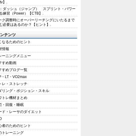
tv】.
1：ダッシュ（ジャンプ） スプリント・パワー
練習（Power）【CTB】.
ーク調整時にオーバーリーチングにいたるまで
む必要はあるのか？【ヒント】.
ンテンツ
くなるためのヒント
材情報
レーニングメニュー
すすめ動画
すすめブログ一覧
P・LT・VO2max
トレ・ストレッチ
ダリング・ポジション・スキル
ワトレ機材まとめ
労・回復・睡眠
ード・レーサのダイエット
D
心者のためのヒント
のトレーニング