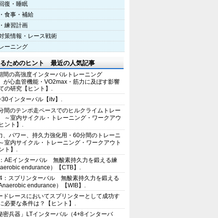
回復・睡眠
・食事・補給
・練習計画
対策情報・レース戦術
レーニング
るためのヒント 最近の人気記事
期間の高強度インターバルトレーニング
IT）が心血管機能・VO2max・筋力に及ぼす影響
ての研究【ヒント】.
+30インターバル【itv】.
0分間のテンポ走ペースでのヒルクライムトレー
 ～室内サイクル・トレーニング・ワークアウ
ヒント】.
力、パワー、持久力強化用・60分間のトレーニ
～室内サイクル・トレーニング・ワークアウト
ント】.
2：AEインターバル 無酸素持久力を鍛える練
erobic endurance）【CTB】.
E4：スプリンターバル 無酸素持久力を鍛える
aerobic endurance）【WIB】.
ードレースにおいてスプリンターとして成功す
に必要な条件は？【ヒント】.
秘密兵器」LTインターバル（4+8インターバ