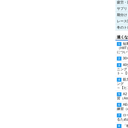
疲労・
サプリ
期分け
レース
冬のト
速くな
短
（HI
につい
30
4
ニング
ト～【
筋
ング 
～【ヒ
A
習（Ana
A
練習（An
ロ
るため
「