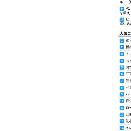
ル）【i
P
を鍛える
ピ
追い込
人気コ
速
機
ト
お
お
FT
筋
ペ
パ
疲
ロ
LS
初
冬