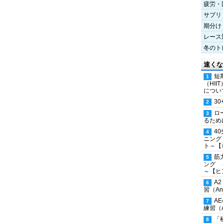
疲労・
サプリ
期分け
レース
冬のト
速くな
短
（HI
につい
30
ロ
るため
4
ニング
ト～【
筋
ング 
～【ヒ
A
習（Ana
A
練習（An
「