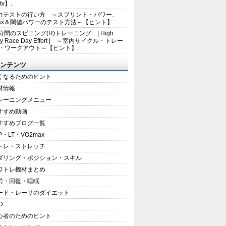
tv】.
力テストの行い方 ～スプリント・パワー、
max＆閾値パワーのテスト方法～【ヒント】.
5分間のスピニング(R)トレーニング | High
sity Race Day Effort | ～室内サイクル・トレー
・ワークアウト～【ヒント】.
ンテンツ
くなるためのヒント
材情報
レーニングメニュー
すすめ動画
すすめブログ一覧
P・LT・VO2max
トレ・ストレッチ
ダリング・ポジション・スキル
ワトレ機材まとめ
労・回復・睡眠
ード・レーサのダイエット
D
心者のためのヒント