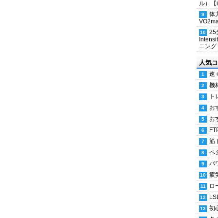
ル）【i
体
VO2
2
Inten
ニング
人気コ
速
機
ト
お
お
FT
筋
ペ
パ
疲
ロ
LS
初