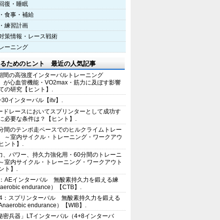
回復・睡眠
・食事・補給
・練習計画
対策情報・レース戦術
レーニング
るためのヒント 最近の人気記事
期間の高強度インターバルトレーニング
IT）が心血管機能・VO2max・筋力に及ぼす影響
ての研究【ヒント】.
+30インターバル【itv】.
ードレースにおいてスプリンターとして成功す
に必要な条件は？【ヒント】.
0分間のテンポ走ペースでのヒルクライムトレー
 ～室内サイクル・トレーニング・ワークアウ
ヒント】.
力、パワー、持久力強化用・60分間のトレーニ
～室内サイクル・トレーニング・ワークアウト
ント】.
2：AEインターバル 無酸素持久力を鍛える練
erobic endurance）【CTB】.
E4：スプリンターバル 無酸素持久力を鍛える
aerobic endurance）【WIB】.
秘密兵器」LTインターバル（4+8インターバ