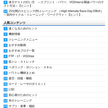
体力テストの行い方 ～スプリント・パワー、VO2max＆閾値パワーのテ
スト方法～【ヒント】.
25分間のスピニング(R)トレーニング | High Intensity Race Day Effort |
～室内サイクル・トレーニング・ワークアウト～【ヒント】.
人気コンテンツ
速くなるためのヒント
機材情報
トレーニングメニュー
おすすめ動画
おすすめブログ一覧
FTP・LT・VO2max
筋トレ・ストレッチ
ペダリング・ポジション・スキル
パワトレ機材まとめ
疲労・回復・睡眠
ロード・レーサのダイエット
LSD
初心者のためのヒント
冬のトレーニング
サプリ・食事・補給