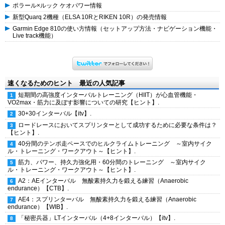
ポラール×ルック ケオパワー情報
新型Quarq 2機種（ELSA 10RとRIKEN 10R）の発売情報
Garmin Edge 810の使い方情報（セットアップ方法・ナビゲーション機能・
Live track機能）
速くなるためのヒント 最近の人気記事
短期間の高強度インターバルトレーニング（HIIT）が心血管機能・
VO2max・筋力に及ぼす影響についての研究【ヒント】.
30+30インターバル【itv】.
ロードレースにおいてスプリンターとして成功するために必要な条件は？
【ヒント】.
40分間のテンポ走ペースでのヒルクライムトレーニング ～室内サイク
ル・トレーニング・ワークアウト～【ヒント】.
筋力、パワー、持久力強化用・60分間のトレーニング ～室内サイク
ル・トレーニング・ワークアウト～【ヒント】.
A2：AEインターバル 無酸素持久力を鍛える練習（Anaerobic
endurance）【CTB】.
AE4：スプリンターバル 無酸素持久力を鍛える練習（Anaerobic
endurance）【WIB】.
「秘密兵器」LTインターバル（4+8インターバル）【itv】.