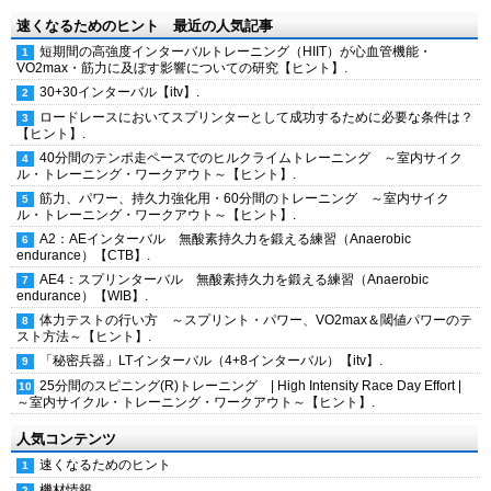
速くなるためのヒント 最近の人気記事
短期間の高強度インターバルトレーニング（HIIT）が心血管機能・
VO2max・筋力に及ぼす影響についての研究【ヒント】.
30+30インターバル【itv】.
ロードレースにおいてスプリンターとして成功するために必要な条件は？
【ヒント】.
40分間のテンポ走ペースでのヒルクライムトレーニング ～室内サイク
ル・トレーニング・ワークアウト～【ヒント】.
筋力、パワー、持久力強化用・60分間のトレーニング ～室内サイク
ル・トレーニング・ワークアウト～【ヒント】.
A2：AEインターバル 無酸素持久力を鍛える練習（Anaerobic
endurance）【CTB】.
AE4：スプリンターバル 無酸素持久力を鍛える練習（Anaerobic
endurance）【WIB】.
体力テストの行い方 ～スプリント・パワー、VO2max＆閾値パワーのテ
スト方法～【ヒント】.
「秘密兵器」LTインターバル（4+8インターバル）【itv】.
25分間のスピニング(R)トレーニング | High Intensity Race Day Effort |
～室内サイクル・トレーニング・ワークアウト～【ヒント】.
人気コンテンツ
速くなるためのヒント
機材情報